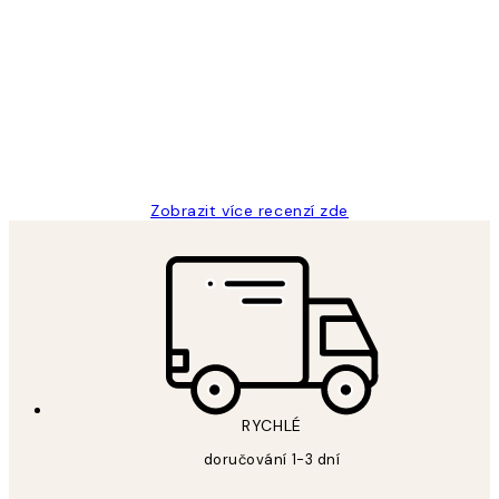
Recenze
zákazníků
Perfection
3 dub
Lucia D
Zobrazit více recenzí zde
RYCHLÉ
doručování 1-3 dní