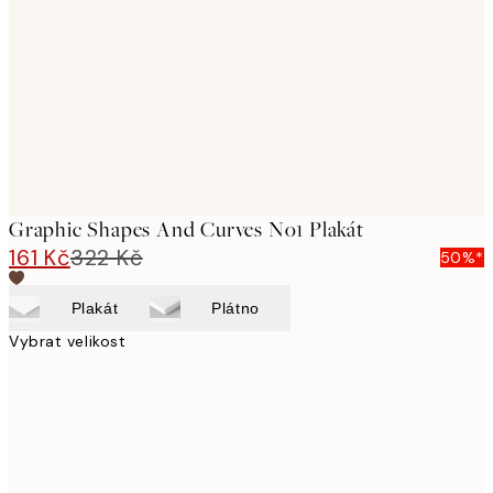
images
Graphic Shapes And Curves No1 Plakát
161 Kč
322 Kč
50%*
Plakát
Plátno
Vybrat velikost