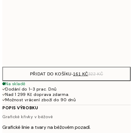
32
249,50
30x40 cm
49
462,50
50x70 cm
92
Frame
options
PŘIDAT DO KOŠÍKU
-
161 KČ
322 KČ
Na skladě
Dodání do 1-3 prac. Dnů
Nad 1 299 Kč doprava zdarma.
Možnost vrácení zboží do 90 dnů
POPIS VÝROBKU
Grafické křivky v béžové
Grafické linie a tvary na béžovém pozadí.