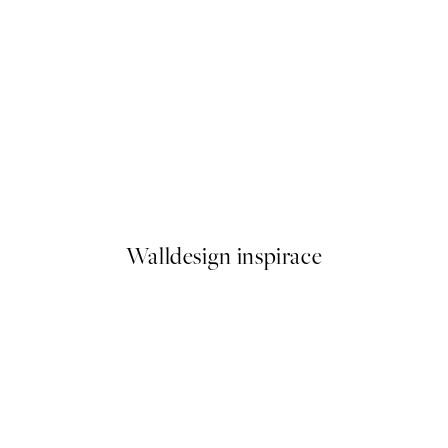
50%*
Branch Plakát
No Place Like Home Plakát
Od 92 Kč
184 Kč
Walldesign inspirace