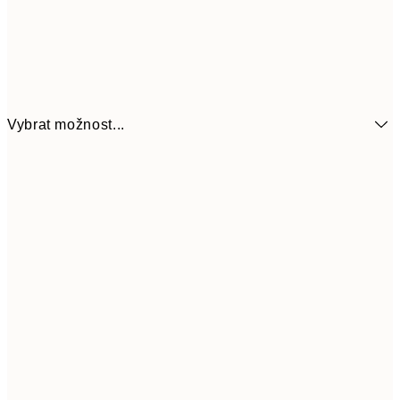
Vybrat možnost...
161
21x30 cm