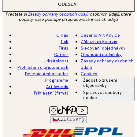
ODESLAT
Přečtěte si
Zásady ochrany osobních údajů
osobních údajů, které
popisují naše postupy při zpracovávání vašich údajů
O nás
Desenio Art Advice
Tisk
Zákaznický servis
Tiráž
Sledování objednávky
Career
Obchodní podmínky
Udržitelnost
Zásady ochrany osobních
Prohlášení o přístupnosti
údajů
Desenio Ambassador
Cookies
Programme
Žádost o zrušení
objednávky
Art Awards
Spravovat soubory
Přihlášení (firma)
cookie
CZE
ČESKÝ