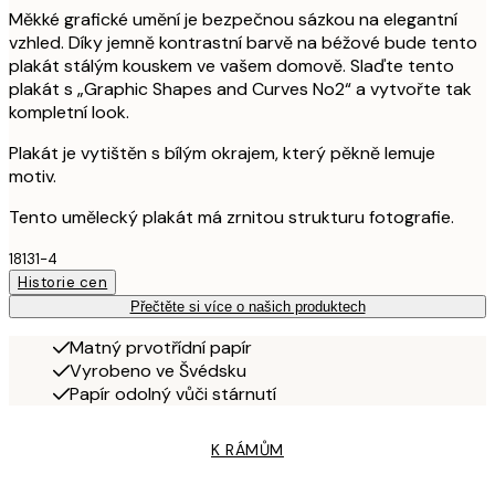
Měkké grafické umění je bezpečnou sázkou na elegantní
vzhled. Díky jemně kontrastní barvě na béžové bude tento
plakát stálým kouskem ve vašem domově. Slaďte tento
plakát s „Graphic Shapes and Curves No2“ a vytvořte tak
kompletní look.
Plakát je vytištěn s bílým okrajem, který pěkně lemuje
motiv.
Tento umělecký plakát má zrnitou strukturu fotografie.
18131-4
Historie cen
Přečtěte si více o našich produktech
Matný prvotřídní papír
Vyrobeno ve Švédsku
Papír odolný vůči stárnutí
K RÁMŮM