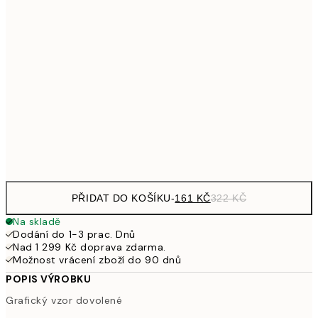
249,50
30x40 cm
49
462,50
50x70 cm
92
626,50
70x100 cm
1 25
Frame
options
PŘIDAT DO KOŠÍKU
-
161 KČ
322 KČ
Na skladě
Dodání do 1-3 prac. Dnů
Nad 1 299 Kč doprava zdarma.
Možnost vrácení zboží do 90 dnů
POPIS VÝROBKU
Grafický vzor dovolené