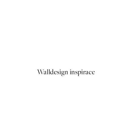
50%*
Timeless Design Plakát
Od 249,50 Kč
499 Kč
Walldesign inspirace