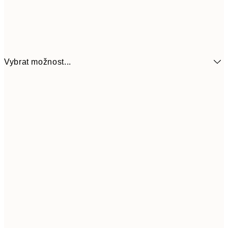
Vybrat možnost...
161
21x30 cm
32