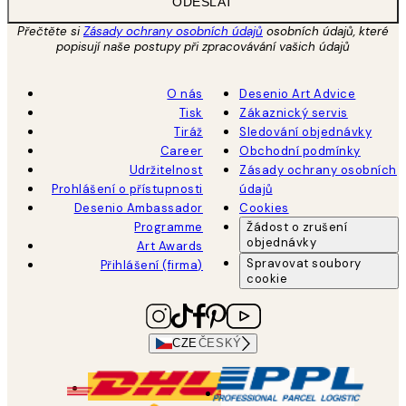
ODESLAT
Přečtěte si
Zásady ochrany osobních údajů
osobních údajů, které
popisují naše postupy při zpracovávání vašich údajů
O nás
Desenio Art Advice
Tisk
Zákaznický servis
Tiráž
Sledování objednávky
Career
Obchodní podmínky
Udržitelnost
Zásady ochrany osobních
Prohlášení o přístupnosti
údajů
Desenio Ambassador
Cookies
Programme
Žádost o zrušení
objednávky
Art Awards
Spravovat soubory
Přihlášení (firma)
cookie
CZE
ČESKÝ