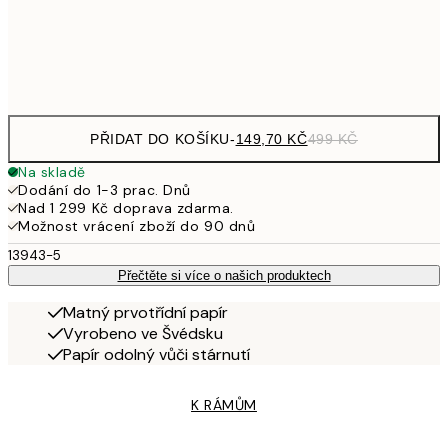
Frame
options
PŘIDAT DO KOŠÍKU
-
149,70 KČ
499 KČ
Na skladě
Dodání do 1-3 prac. Dnů
Nad 1 299 Kč doprava zdarma.
Možnost vrácení zboží do 90 dnů
13943-5
Přečtěte si více o našich produktech
Matný prvotřídní papír
Vyrobeno ve Švédsku
Papír odolný vůči stárnutí
K RÁMŮM