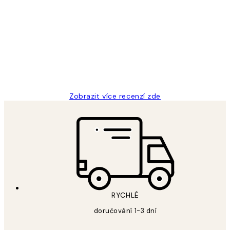
Recenze
zákazníků
Perfection
3 dub
Lucia D
Zobrazit více recenzí zde
RYCHLÉ
doručování 1-3 dní