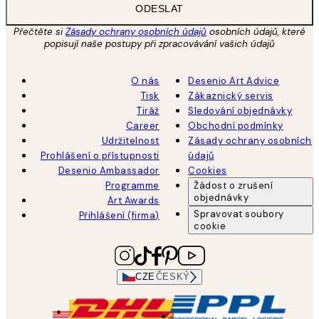
ODESLAT
Přečtěte si
Zásady ochrany osobních údajů
osobních údajů, které
popisují naše postupy při zpracovávání vašich údajů
O nás
Desenio Art Advice
Tisk
Zákaznický servis
Tiráž
Sledování objednávky
Career
Obchodní podmínky
Udržitelnost
Zásady ochrany osobních
Prohlášení o přístupnosti
údajů
Desenio Ambassador
Cookies
Programme
Žádost o zrušení
objednávky
Art Awards
Spravovat soubory
Přihlášení (firma)
cookie
CZE
ČESKÝ