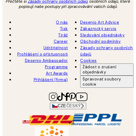
Přečtěte si
Zásady ochrany osobních údajů
osobních údajů, které
popisují naše postupy při zpracovávání vašich údajů
O nás
Desenio Art Advice
Tisk
Zákaznický servis
Tiráž
Sledování objednávky
Career
Obchodní podmínky
Udržitelnost
Zásady ochrany osobních
Prohlášení o přístupnosti
údajů
Desenio Ambassador
Cookies
Programme
Žádost o zrušení
objednávky
Art Awards
Spravovat soubory
Přihlášení (firma)
cookie
CZE
ČESKÝ