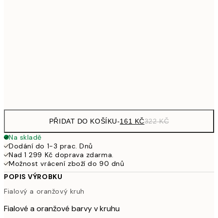
32
249,50
30x40 cm
49
462,50
50x70 cm
92
Frame
options
PŘIDAT DO KOŠÍKU
-
161 KČ
322 KČ
Na skladě
Dodání do 1-3 prac. Dnů
Nad 1 299 Kč doprava zdarma.
Možnost vrácení zboží do 90 dnů
POPIS VÝROBKU
Fialový a oranžový kruh
Fialové a oranžové barvy v kruhu