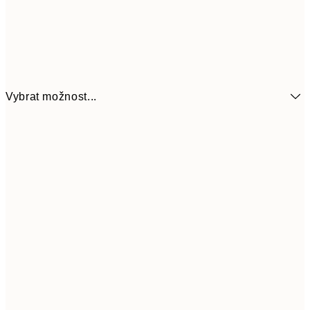
Vybrat možnost...
161
21x30 cm