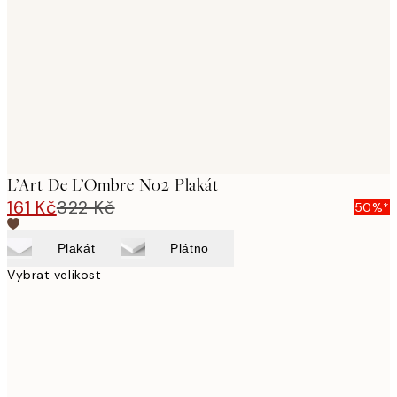
images
L’Art De L’Ombre No2 Plakát
161 Kč
322 Kč
50%*
Plakát
Plátno
Vybrat velikost