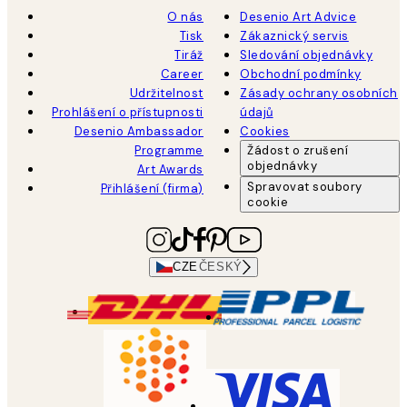
O nás
Desenio Art Advice
Tisk
Zákaznický servis
Tiráž
Sledování objednávky
Career
Obchodní podmínky
Udržitelnost
Zásady ochrany osobních
Prohlášení o přístupnosti
údajů
Desenio Ambassador
Cookies
Programme
Žádost o zrušení
objednávky
Art Awards
Spravovat soubory
Přihlášení (firma)
cookie
CZE
ČESKÝ