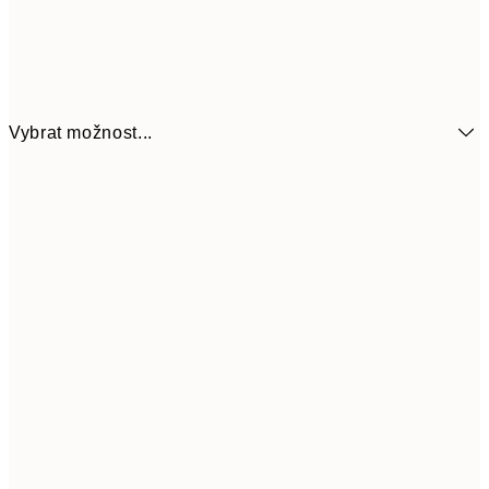
Vybrat možnost...
161
21x30 cm
32