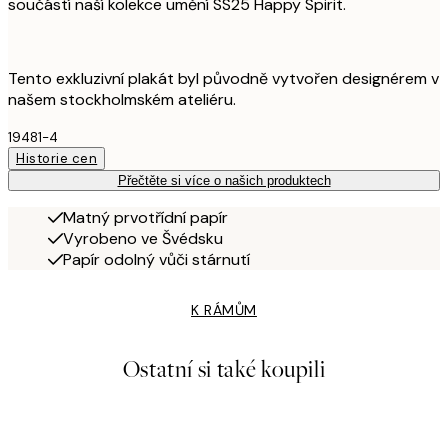
součástí naší kolekce umění SS25 Happy Spirit.
Tento exkluzivní plakát byl původně vytvořen designérem v
našem stockholmském ateliéru.
19481-4
Historie cen
Přečtěte si více o našich produktech
Matný prvotřídní papír
Vyrobeno ve Švédsku
Papír odolný vůči stárnutí
K RÁMŮM
Ostatní si také koupili