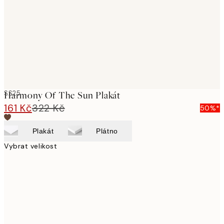
SS25
Harmony Of The Sun Plakát
161 Kč
322 Kč
50%*
Plakát
Plátno
Vybrat velikost