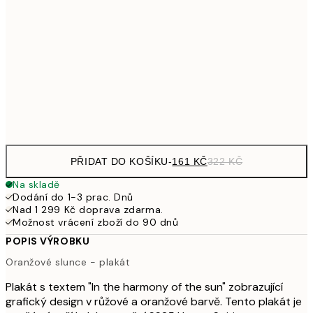
249,50
30x40 cm
49
462,50
50x70 cm
92
Frame
options
PŘIDAT DO KOŠÍKU
-
161 KČ
322 KČ
Na skladě
Dodání do 1-3 prac. Dnů
Nad 1 299 Kč doprava zdarma.
Možnost vrácení zboží do 90 dnů
POPIS VÝROBKU
Oranžové slunce - plakát
Plakát s textem "In the harmony of the sun" zobrazující
grafický design v růžové a oranžové barvě. Tento plakát je