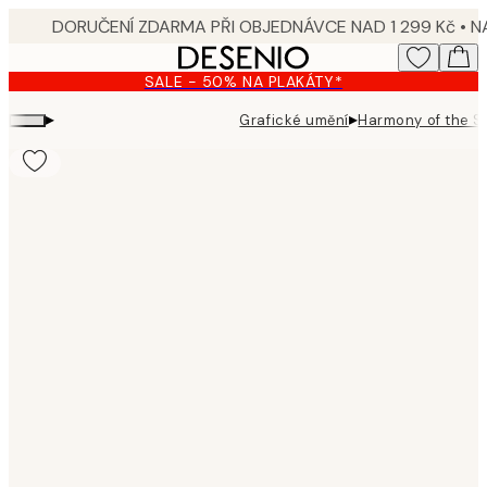
Skip
to
main
SALE - 50% NA PLAKÁTY*
content.
▸
▸
Grafické umění
Harmony of the S
Product
images