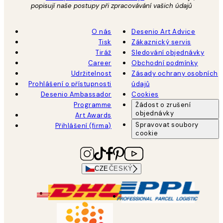
popisují naše postupy při zpracovávání vašich údajů
O nás
Desenio Art Advice
Tisk
Zákaznický servis
Tiráž
Sledování objednávky
Career
Obchodní podmínky
Udržitelnost
Zásady ochrany osobních
Prohlášení o přístupnosti
údajů
Desenio Ambassador
Cookies
Programme
Žádost o zrušení
objednávky
Art Awards
Spravovat soubory
Přihlášení (firma)
cookie
CZE
ČESKÝ