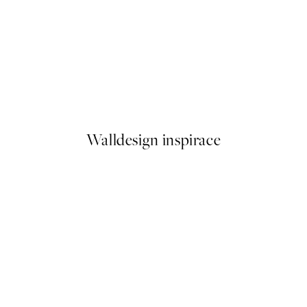
50%*
Les Nuances De Rouge Plakát
Od 161 Kč
322 Kč
Walldesign inspirace