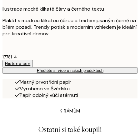
Ilustrace modré klikaté čáry a černého textu
Plakát s modrou klikatou čárou a textem psaným černě na
bílém pozadí. Trendy potisk s moderním vzhledem je ideální
pro kreativní domov.
17781-4
Historie cen
Přečtěte si více o našich produktech
Matný prvotřídní papír
Vyrobeno ve Švédsku
Papír odolný vůči stárnutí
K RÁMŮM
Ostatní si také koupili