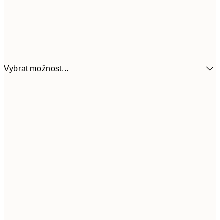
Vybrat možnost...
161
21x30 cm