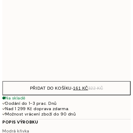
32
249,50
30x40 cm
49
462,50
50x70 cm
92
626,50
70x100 cm
1 25
Frame
options
PŘIDAT DO KOŠÍKU
-
161 KČ
322 KČ
Na skladě
Dodání do 1-3 prac. Dnů
Nad 1 299 Kč doprava zdarma.
Možnost vrácení zboží do 90 dnů
POPIS VÝROBKU
Modrá křivka