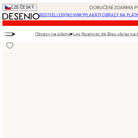
Skip
DORUČENÍ ZDARMA PŘ
CZE
ČESKÝ
to
BESTSELLERY
NOVINKY
PLAKÁTY
OBRAZY NA PLÁT
main
content.
▸
▸
Obrazy na plátně
Les Nuances de Bleu obraz na 