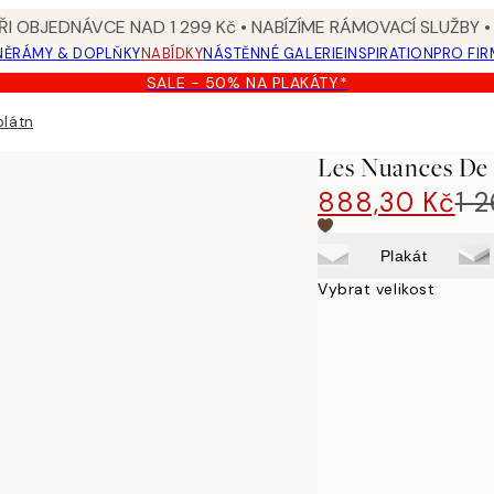
I OBJEDNÁVCE NAD 1 299 Kč • NABÍZÍME RÁMOVACÍ SLUŽBY •
NĚ
RÁMY & DOPLŇKY
NABÍDKY
NÁSTĚNNÉ GALERIE
INSPIRATION
PRO FIR
SALE - 50% NA PLAKÁTY*
plátně
Les Nuances De 
888,30 Kč
1 
Plakát
Vybrat velikost