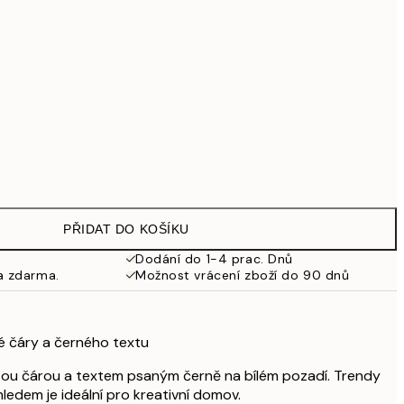
2 299 Kč
Bez rámu
PŘIDAT DO KOŠÍKU
Dodání do 1-4 prac. Dnů
a zdarma.
Možnost vrácení zboží do 90 dnů
té čáry a černého textu
atou čárou a textem psaným černě na bílém pozadí. Trendy
ledem je ideální pro kreativní domov.