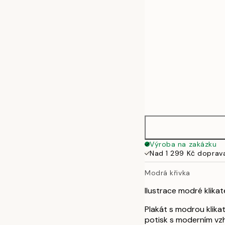
Výroba na zakázku
Nad 1 299 Kč doprav
Modrá křivka
Ilustrace modré klika
Plakát s modrou klik
potisk s moderním vzh