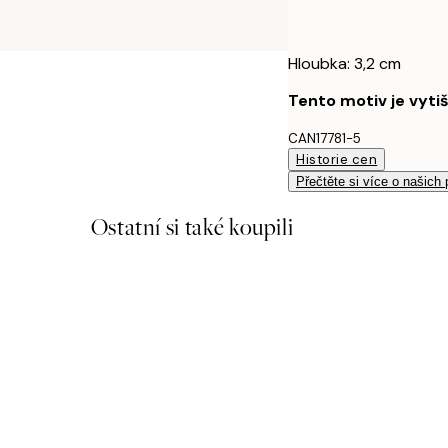
Hloubka: 3,2 cm
Tento motiv je vyti
CAN17781-5
Historie cen
Přečtěte si více o našich
Ostatní si také koupili