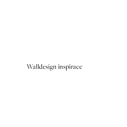
50%*
Fish Delight Plakát
Od 161 Kč
322 Kč
Walldesign inspirace