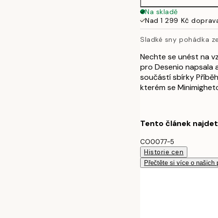
Na skladě
Nad 1 299 Kč doprav
Sladké sny pohádka z
Nechte se unést na vz
pro Desenio napsala a
součástí sbírky Příběh
kterém se Minimighet
Tento článek najde
CO0077-5
Historie cen
Přečtěte si více o našich