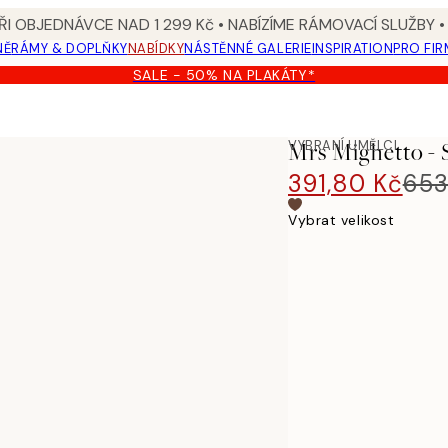
I OBJEDNÁVCE NAD 1 299 Kč • NABÍZÍME RÁMOVACÍ SLUŽBY •
NĚ
RÁMY & DOPLŇKY
NABÍDKY
NÁSTĚNNÉ GALERIE
INSPIRATION
PRO FIR
SALE - 50% NA PLAKÁTY*
Plakát
VYBRANÍ UMĚLCI
Mrs Mighetto - 
391,80 Kč
653
Vybrat velikost