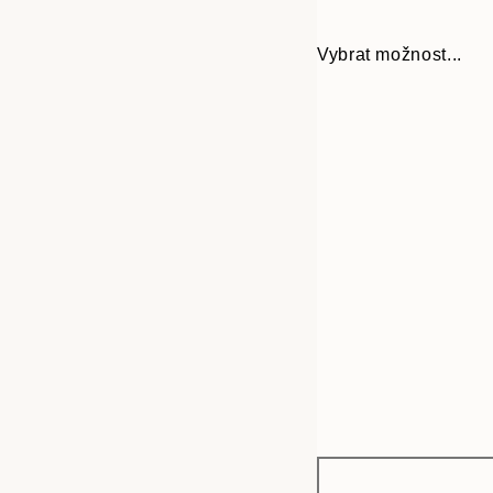
Vybrat možnost...
Frame
30x40 cm
options