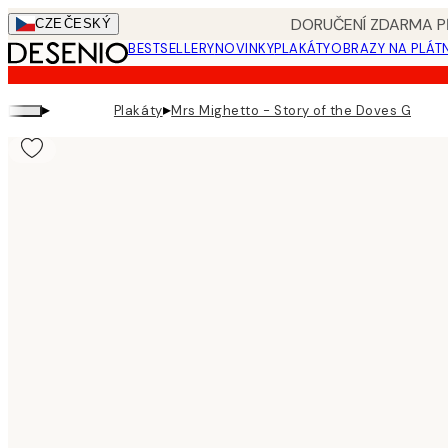
Skip
DORUČENÍ ZDARMA PŘ
CZE
ČESKÝ
to
BESTSELLERY
NOVINKY
PLAKÁTY
OBRAZY NA PLÁT
main
content.
▸
▸
Plakáty
Mrs Mighetto - Story of the Doves Green 