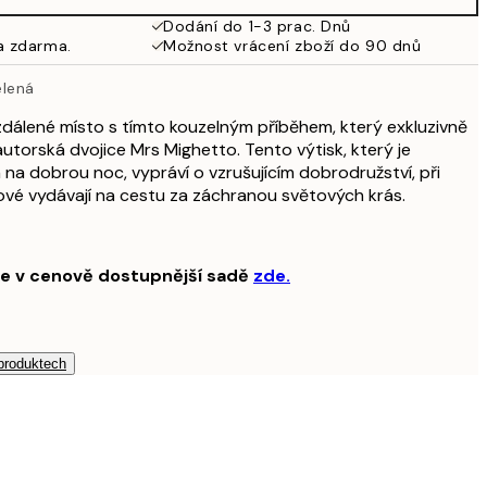
Dodání do 1-3 prac. Dnů
a zdarma.
Možnost vrácení zboží do 90 dnů
elená
dálené místo s tímto kouzelným příběhem, který exkluzivně
utorská dvojice Mrs Mighetto. Tento výtisk, který je
 na dobrou noc, vypráví o vzrušujícím dobrodružství, při
ové vydávají na cestu za záchranou světových krás.
te v cenově dostupnější sadě
zde.
 produktech