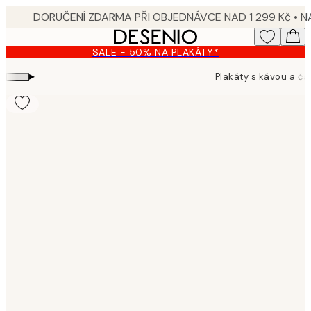
Skip
to
main
SALE - 50% NA PLAKÁTY*
content.
▸
Plakáty s kávou a ča
Product
images