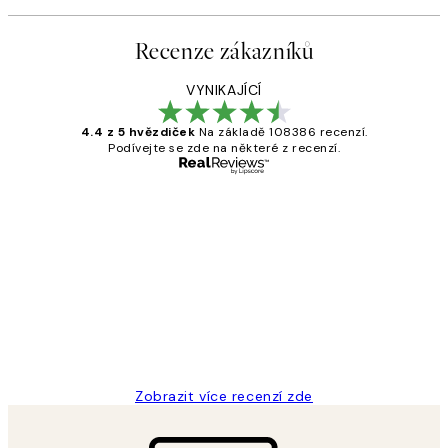
Recenze zákazníků
VYNIKAJÍCÍ
4.4 z 5 hvězdiček
Na základě 108386 recenzí.
Podívejte se zde na některé z recenzí.
Ověřený kupující
Recenze
zákazníků
Perfection
3 dub
Lucia D
Zobrazit více recenzí zde