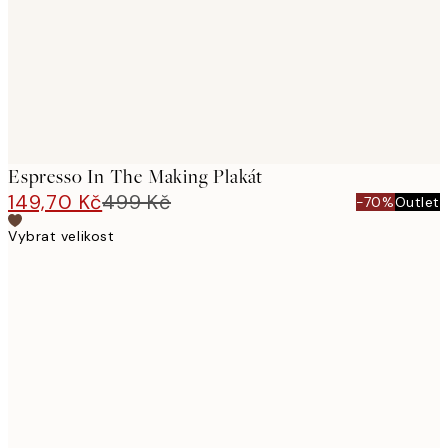
Espresso In The Making Plakát
149,70 Kč
499 Kč
-70%
Outlet
Vybrat velikost