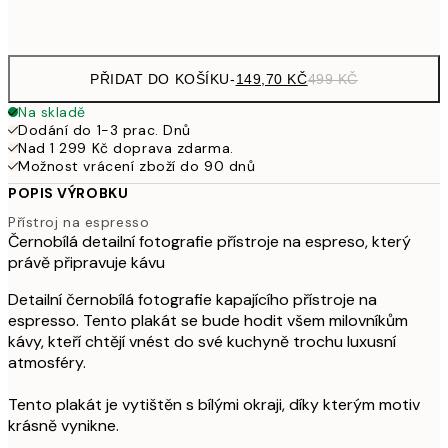
Frame
options
PŘIDAT DO KOŠÍKU
-
149,70 KČ
499 KČ
Na skladě
Dodání do 1-3 prac. Dnů
Nad 1 299 Kč doprava zdarma.
Možnost vrácení zboží do 90 dnů
POPIS VÝROBKU
Přístroj na espresso
Černobílá detailní fotografie přístroje na espreso, který
právě připravuje kávu
Detailní černobílá fotografie kapajícího přístroje na
espresso. Tento plakát se bude hodit všem milovníkům
kávy, kteří chtějí vnést do své kuchyně trochu luxusní
atmosféry.
Tento plakát je vytištěn s bílými okraji, díky kterým motiv
krásně vynikne.