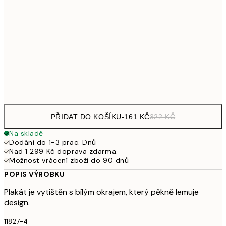
249,50
30x40 cm
49
462,50
50x70 cm
92
Frame
options
PŘIDAT DO KOŠÍKU
-
161 KČ
322 KČ
Na skladě
Dodání do 1-3 prac. Dnů
Nad 1 299 Kč doprava zdarma.
Možnost vrácení zboží do 90 dnů
POPIS VÝROBKU
Plakát je vytištěn s bílým okrajem, který pěkně lemuje
design.
11827-4