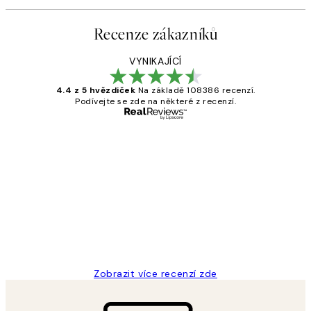
Recenze zákazníků
VYNIKAJÍCÍ
4.4 z 5 hvězdiček
Na základě 108386 recenzí.
Podívejte se zde na některé z recenzí.
Ověřený kupující
Recenze
zákazníků
Perfection
3 dub
Lucia D
Zobrazit více recenzí zde