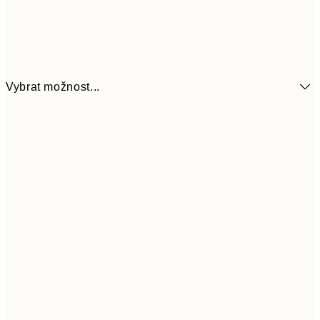
Vybrat možnost...
161
21x30 cm
32