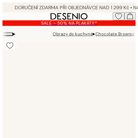
Skip
to
main
SALE - 50% NA PLAKÁTY*
content.
▸
▸
Obrazy do kuchyně
Chocolate Brownies 
Product
images