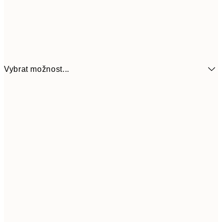
Vybrat možnost...
161
21x30 cm