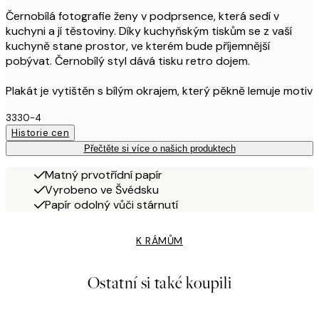
Černobílá fotografie ženy v podprsence, která sedí v
kuchyni a jí těstoviny. Díky kuchyňským tiskům se z vaší
kuchyně stane prostor, ve kterém bude příjemnější
pobývat. Černobílý styl dává tisku retro dojem.
Plakát je vytištěn s bílým okrajem, který pěkně lemuje motiv
3330-4
Historie cen
Přečtěte si více o našich produktech
Matný prvotřídní papír
Vyrobeno ve Švédsku
Papír odolný vůči stárnutí
K RÁMŮM
Ostatní si také koupili