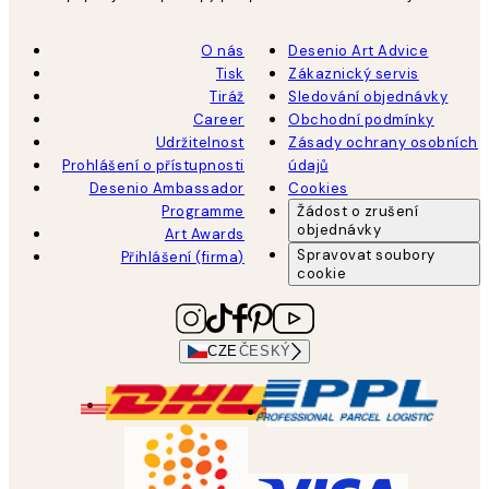
O nás
Desenio Art Advice
Tisk
Zákaznický servis
Tiráž
Sledování objednávky
Career
Obchodní podmínky
Udržitelnost
Zásady ochrany osobních
Prohlášení o přístupnosti
údajů
Desenio Ambassador
Cookies
Programme
Žádost o zrušení
objednávky
Art Awards
Spravovat soubory
Přihlášení (firma)
cookie
CZE
ČESKÝ