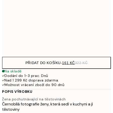
32
249,50
30x40 cm
49
462,50
50x70 cm
92
Frame
options
PŘIDAT DO KOŠÍKU
-
161 KČ
322 KČ
Na skladě
Dodání do 1-3 prac. Dnů
Nad 1 299 Kč doprava zdarma.
Možnost vrácení zboží do 90 dnů
POPIS VÝROBKU
Žena pochutnávající na těstovinách
Černobílá fotografie ženy, která sedí v kuchyni a jí
těstoviny