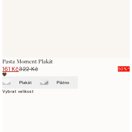
images
Pasta Moment Plakát
161 Kč
322 Kč
50%*
Plakát
Plátno
Vybrat velikost