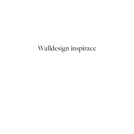
50%*
Gold Wave No2 Plakát
Od 249,50 Kč
499 Kč
Walldesign inspirace