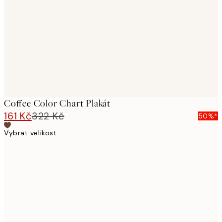
images
Coffee Color Chart Plakát
161 Kč
322 Kč
50%*
Vybrat velikost