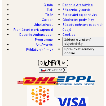
O nás
Desenio Art Advice
Tisk
Zákaznický servis
Tiráž
Sledování objednávky
Career
Obchodní podmínky
Udržitelnost
Zásady ochrany osobních
Prohlášení o přístupnosti
údajů
Desenio Ambassador
Cookies
Programme
Žádost o zrušení
objednávky
Art Awards
Spravovat soubory
Přihlášení (firma)
cookie
CZE
ČESKÝ