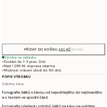
30x40 cm
49
462,50
50x70 cm
92
Frame
options
PŘIDAT DO KOŠÍKU
-
161 KČ
322 KČ
Výroba na zakázku
Dodání do 1-3 prac. Dnů
Nad 1 299 Kč doprava zdarma.
Možnost vrácení zboží do 90 dnů
POPIS VÝROBKU
Odstíny kávy
Fotografie šálků s kávou od nejsvětlejšího do nejtmavšího
a s textem ve spodní části
Fotografie přehledu odstínů šálků na kávu na světlém