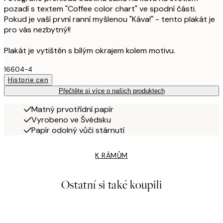
pozadí s textem "Coffee color chart" ve spodní části.
Pokud je vaší první ranní myšlenou "Káva!" - tento plakát je
pro vás nezbytný!!
Plakát je vytištěn s bílým okrajem kolem motivu.
16604-4
Historie cen
Přečtěte si více o našich produktech
Matný prvotřídní papír
Vyrobeno ve Švédsku
Papír odolný vůči stárnutí
K RÁMŮM
Ostatní si také koupili