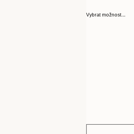
Vybrat možnost...
Frame
21x30 cm
options
30x40 cm