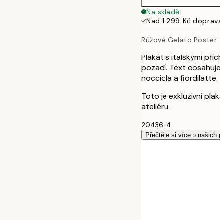
40x50 cm
Na skladě
Nad 1 299 Kč doprav
50x70 cm
Růžové Gelato Poster
70x100 cm
Plakát s italskými př
pozadí. Text obsahuje v
nocciola a fiordilatte.
Toto je exkluzivní pl
ateliéru.
20436-4
Přečtěte si více o našich