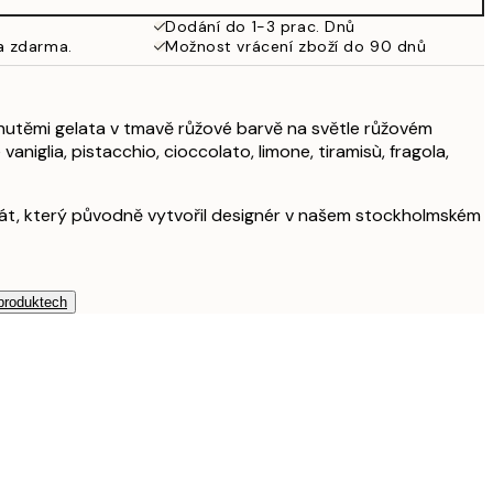
653 Kč
Dodání do 1-3 prac. Dnů
a zdarma.
Možnost vrácení zboží do 90 dnů
925 Kč
1 253 Kč
íchutěmi gelata v tmavě růžové barvě na světle růžovém
aniglia, pistacchio, cioccolato, limone, tiramisù, fragola,
akát, který původně vytvořil designér v našem stockholmském
 produktech