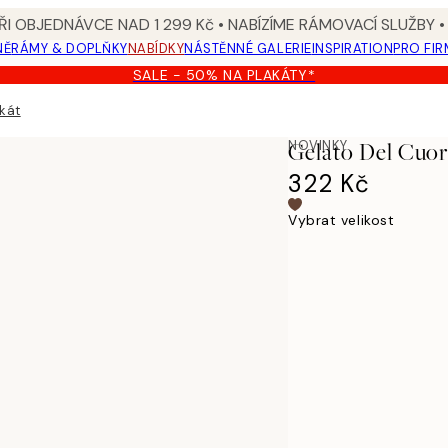
I OBJEDNÁVCE NAD 1 299 Kč • NABÍZÍME RÁMOVACÍ SLUŽBY •
NĚ
RÁMY & DOPLŇKY
NABÍDKY
NÁSTĚNNÉ GALERIE
INSPIRATION
PRO FIR
SALE - 50% NA PLAKÁTY*
kát
NOVINKY
Gelato Del Cuor
322 Kč
Vybrat velikost