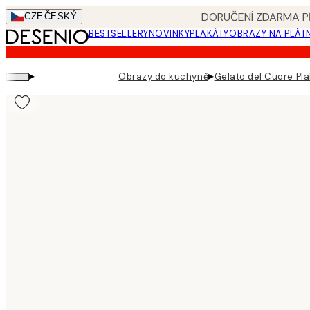
Skip
DORUČENÍ ZDARMA PŘ
CZE
ČESKÝ
to
BESTSELLERY
NOVINKY
PLAKÁTY
OBRAZY NA PLÁT
main
content.
▸
▸
Obrazy do kuchyně
Gelato del Cuore Pla