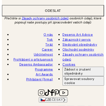
ODESLAT
Přečtěte si
Zásady ochrany osobních údajů
osobních údajů, které
popisují naše postupy při zpracovávání vašich údajů
O nás
Desenio Art Advice
Tisk
Zákaznický servis
Tiráž
Sledování objednávky
Career
Obchodní podmínky
Udržitelnost
Zásady ochrany osobních
Prohlášení o přístupnosti
údajů
Desenio Ambassador
Cookies
Programme
Žádost o zrušení
objednávky
Art Awards
Spravovat soubory
Přihlášení (firma)
cookie
CZE
ČESKÝ