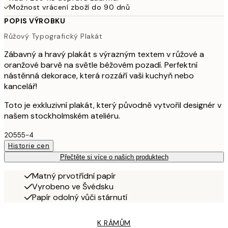
Možnost vrácení zboží do 90 dnů
POPIS VÝROBKU
Růžový Typografický Plakát
Zábavný a hravý plakát s výrazným textem v růžové a
oranžové barvě na světle béžovém pozadí. Perfektní
nástěnná dekorace, která rozzáří vaši kuchyň nebo
kancelář!
Toto je exkluzivní plakát, který původně vytvořil designér v
našem stockholmském ateliéru.
20555-4
Historie cen
Přečtěte si více o našich produktech
Matný prvotřídní papír
Vyrobeno ve Švédsku
Papír odolný vůči stárnutí
K RÁMŮM