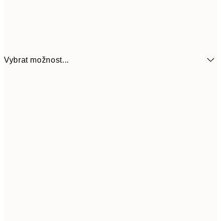
Vybrat možnost...
161
21x30 cm
32