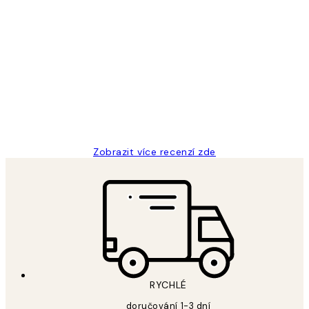
Ověřený kupující
Recenze
zákazníků
Perfection
3 dub
Lucia D
Zobrazit více recenzí zde
RYCHLÉ
doručování 1-3 dní