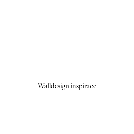
50%*
ilet Plakát
More Amore Por Favor Plaká
Od 92 Kč
184 Kč
Walldesign inspirace