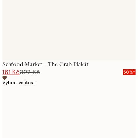
images
Seafood Market - The Crab Plakát
161 Kč
322 Kč
50%*
Vybrat velikost