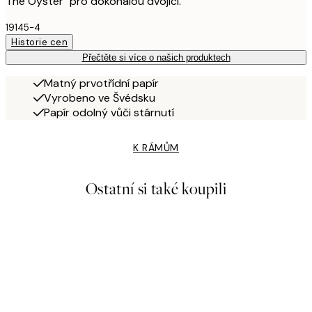
The Oyster" pro dokonalou dvojici.
19145-4
Historie cen
Přečtěte si více o našich produktech
Matný prvotřídní papír
Vyrobeno ve Švédsku
Papír odolný vůči stárnutí
K RÁMŮM
Ostatní si také koupili