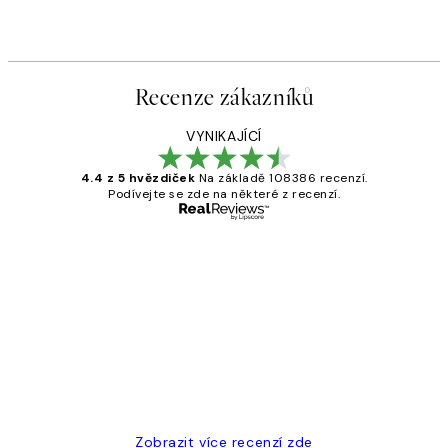
Recenze zákazníků
VYNIKAJÍCÍ
4.4 z 5 hvězdiček
Na základě 108386 recenzí.
Podívejte se zde na některé z recenzí.
Ověřený kupující
Recenze
zákazníků
Perfection
3 dub
Lucia D
Zobrazit více recenzí zde