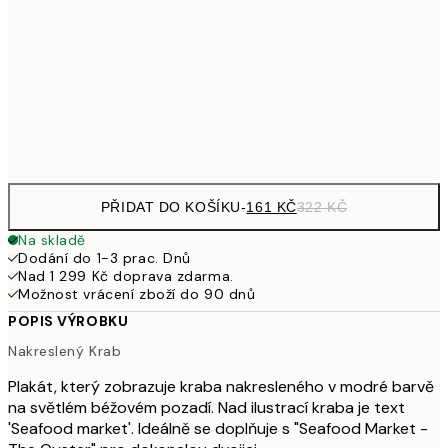
30x40 cm
49
462,50
50x70 cm
92
Frame
options
PŘIDAT DO KOŠÍKU
-
161 KČ
322 KČ
Na skladě
Dodání do 1-3 prac. Dnů
Nad 1 299 Kč doprava zdarma.
Možnost vrácení zboží do 90 dnů
POPIS VÝROBKU
Nakreslený Krab
Plakát, který zobrazuje kraba nakresleného v modré barvě
na světlém béžovém pozadí. Nad ilustrací kraba je text
'Seafood market'. Ideálně se doplňuje s "Seafood Market -