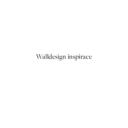
50%*
Cup of Espresso Plakát
Od 161 Kč
322 Kč
Walldesign inspirace