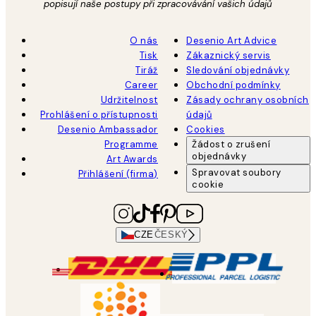
popisují naše postupy při zpracovávání vašich údajů
O nás
Desenio Art Advice
Tisk
Zákaznický servis
Tiráž
Sledování objednávky
Career
Obchodní podmínky
Udržitelnost
Zásady ochrany osobních
Prohlášení o přístupnosti
údajů
Desenio Ambassador
Cookies
Programme
Žádost o zrušení
objednávky
Art Awards
Spravovat soubory
Přihlášení (firma)
cookie
CZE
ČESKÝ