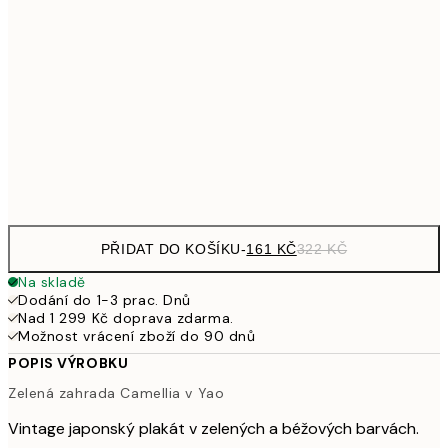
32
249,50
30x40 cm
49
462,50
50x70 cm
92
Frame
options
PŘIDAT DO KOŠÍKU
-
161 KČ
322 KČ
Na skladě
Dodání do 1-3 prac. Dnů
Nad 1 299 Kč doprava zdarma.
Možnost vrácení zboží do 90 dnů
POPIS VÝROBKU
Zelená zahrada Camellia v Yao
Vintage japonský plakát v zelených a béžových barvách.