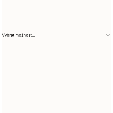
Vybrat možnost...
161
21x30 cm