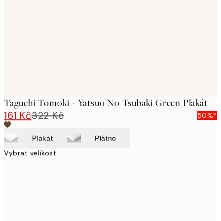
images
Taguchi Tomoki - Yatsuo No Tsubaki Green Plakát
161 Kč
322 Kč
50%*
Plakát
Plátno
Vybrat velikost