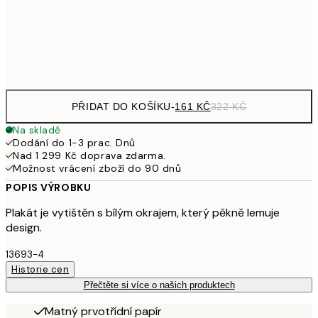
92
Frame
options
PŘIDAT DO KOŠÍKU
-
161 KČ
322 KČ
Na skladě
Dodání do 1-3 prac. Dnů
Nad 1 299 Kč doprava zdarma.
Možnost vrácení zboží do 90 dnů
POPIS VÝROBKU
Plakát je vytištěn s bílým okrajem, který pěkně lemuje
design.
13693-4
Historie cen
Přečtěte si více o našich produktech
Matný prvotřídní papír