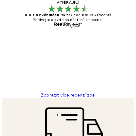
VYNIKAJÍCÍ
4.4 z 5 hvězdiček
Na základě 108386 recenzí.
Podívejte se zde na některé z recenzí.
Ověřený kupující
Recenze
zákazníků
Perfection
3 dub
Lucia D
Zobrazit více recenzí zde