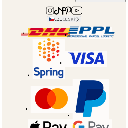
CZE
ČESKÝ