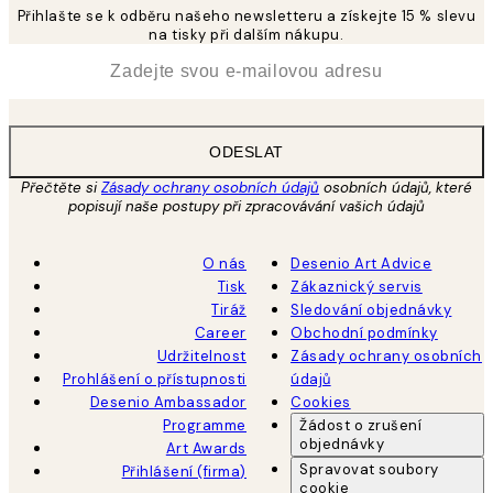
Přihlašte se k odběru našeho newsletteru a získejte 15 % slevu
na tisky při dalším nákupu.
*
Email
ODESLAT
Přečtěte si
Zásady ochrany osobních údajů
osobních údajů, které
popisují naše postupy při zpracovávání vašich údajů
O nás
Desenio Art Advice
Tisk
Zákaznický servis
Tiráž
Sledování objednávky
Career
Obchodní podmínky
Udržitelnost
Zásady ochrany osobních
Prohlášení o přístupnosti
údajů
Desenio Ambassador
Cookies
Programme
Žádost o zrušení
objednávky
Art Awards
Spravovat soubory
Přihlášení (firma)
cookie