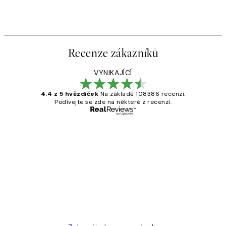
Recenze zákazníků
VYNIKAJÍCÍ
4.4 z 5 hvězdiček
Na základě 108386 recenzí.
Podívejte se zde na některé z recenzí.
Ověřený kupující
Recenze
zákazníků
Perfection
3 dub
Lucia D