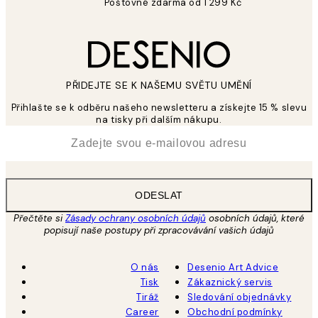
Poštovné zdarma od 1 299 Kč
PŘIDEJTE SE K NAŠEMU SVĚTU UMĚNÍ
Přihlašte se k odběru našeho newsletteru a získejte 15 % slevu
na tisky při dalším nákupu.
*
Email
ODESLAT
Přečtěte si
Zásady ochrany osobních údajů
osobních údajů, které
popisují naše postupy při zpracovávání vašich údajů
O nás
Desenio Art Advice
Tisk
Zákaznický servis
Tiráž
Sledování objednávky
Career
Obchodní podmínky