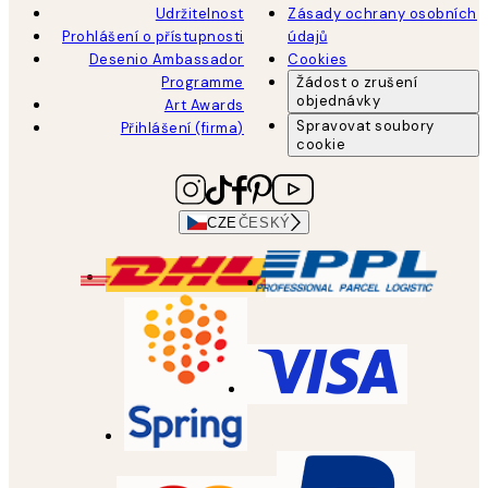
Udržitelnost
Zásady ochrany osobních
Prohlášení o přístupnosti
údajů
Desenio Ambassador
Cookies
Programme
Žádost o zrušení
objednávky
Art Awards
Spravovat soubory
Přihlášení (firma)
cookie
CZE
ČESKÝ