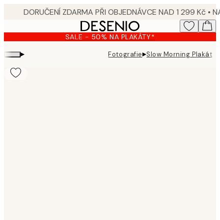
Skip
to
main
SALE - 50% NA PLAKÁTY*
content.
▸
▸
Fotografie
Slow Morning Plakát
Product
images