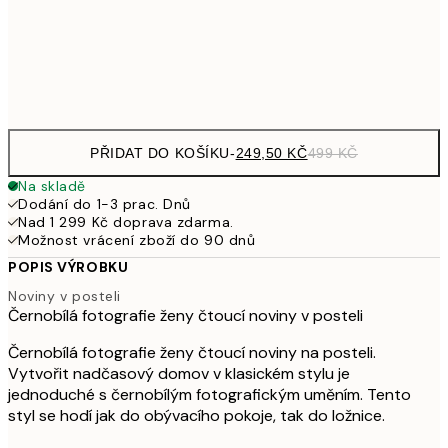
92
Frame
options
PŘIDAT DO KOŠÍKU
-
249,50 KČ
499 KČ
Na skladě
Dodání do 1-3 prac. Dnů
Nad 1 299 Kč doprava zdarma.
Možnost vrácení zboží do 90 dnů
POPIS VÝROBKU
Noviny v posteli
Černobílá fotografie ženy čtoucí noviny v posteli
Černobílá fotografie ženy čtoucí noviny na posteli.
Vytvořit nadčasový domov v klasickém stylu je
jednoduché s černobílým fotografickým uměním. Tento
styl se hodí jak do obývacího pokoje, tak do ložnice.