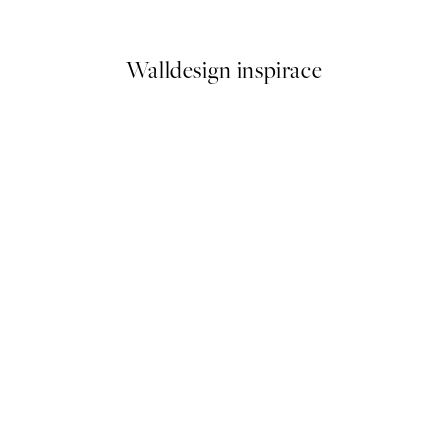
Od 249,50 Kč
499 Kč
Walldesign inspirace