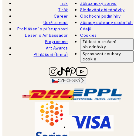
Tisk
Zákaznický servis
Tiráž
Sledování objednávky
Career
Obchodní podmínky
Udržitelnost
Zásady ochrany osobních
Prohlášení o přístupnosti
údajů
Desenio Ambassador
Cookies
Programme
Žádost o zrušení
objednávky
Art Awards
Spravovat soubory
Přihlášení (firma)
cookie
CZE
ČESKÝ