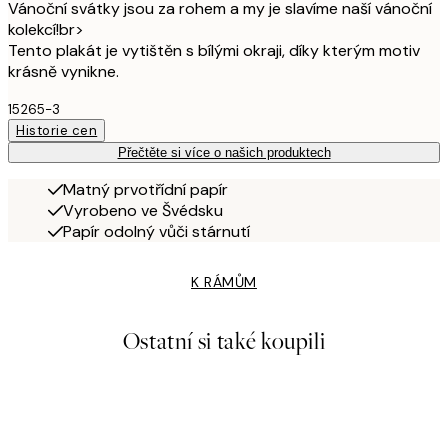
Vánoční svátky jsou za rohem a my je slavíme naší vánoční
kolekcí!br>
Tento plakát je vytištěn s bílými okraji, díky kterým motiv
krásně vynikne.
15265-3
Historie cen
Přečtěte si více o našich produktech
Matný prvotřídní papír
Vyrobeno ve Švédsku
Papír odolný vůči stárnutí
K RÁMŮM
Ostatní si také koupili