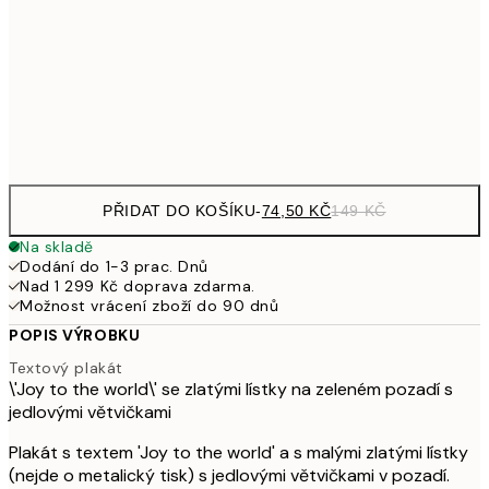
24
189,50
30x40 cm
37
Frame
options
PŘIDAT DO KOŠÍKU
-
74,50 KČ
149 KČ
Na skladě
Dodání do 1-3 prac. Dnů
Nad 1 299 Kč doprava zdarma.
Možnost vrácení zboží do 90 dnů
POPIS VÝROBKU
Textový plakát
\'Joy to the world\' se zlatými lístky na zeleném pozadí s
jedlovými větvičkami
Plakát s textem 'Joy to the world' a s malými zlatými lístky
(nejde o metalický tisk) s jedlovými větvičkami v pozadí.