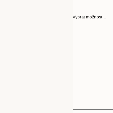
Vybrat možnost...
Frame
21x30 cm
options
30x40 cm