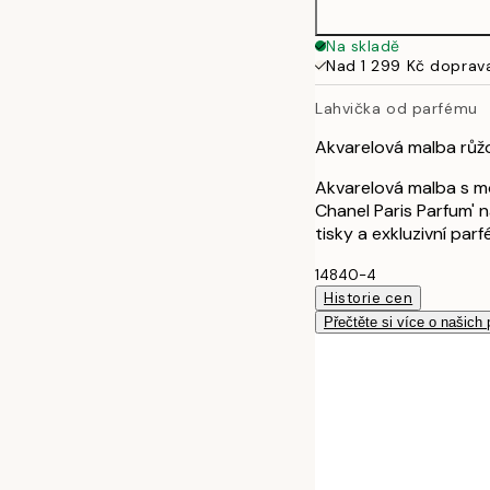
40x50 cm
Na skladě
Nad 1 299 Kč doprav
50x70 cm
Lahvička od parfému
Akvarelová malba růžo
Akvarelová malba s m
Chanel Paris Parfum' 
tisky a exkluzivní pa
14840-4
Historie cen
Přečtěte si více o našich