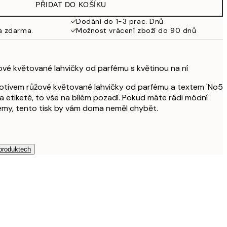
PŘIDAT DO KOŠÍKU
353,50 Kč
707 Kč
Dodání do 1-3 prac. Dnů
a zdarma.
Možnost vrácení zboží do 90 dnů
489,50 Kč
979 Kč
vé květované lahvičky od parfému s květinou na ní
otivem růžové květované lahvičky od parfému a textem 'No5
na etiketě, to vše na bílém pozadí. Pokud máte rádi módní
rfémy, tento tisk by vám doma neměl chybět.
 produktech