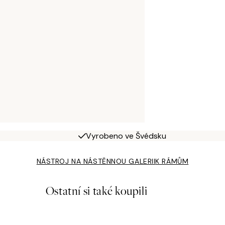
Vyrobeno ve Švédsku
NÁSTROJ NA NÁSTĚNNOU GALERII
K RÁMŮM
Ostatní si také koupili