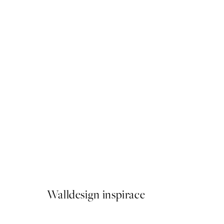
50%*
Beauty Begins Plakát
Od 161 Kč
322 Kč
Walldesign inspirace