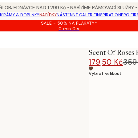
I OBJEDNÁVCE NAD 1 299 Kč • NABÍZÍME RÁMOVACÍ SLUŽBY •
NĚ
RÁMY & DOPLŇKY
NABÍDKY
NÁSTĚNNÉ GALERIE
INSPIRATION
PRO FIR
SALE - 50% NA PLAKÁTY*
0 min
0 s
Platné
do:
2026-
08-
Scent Of Roses 
09
179,50 Kč
359
Vybrat velikost