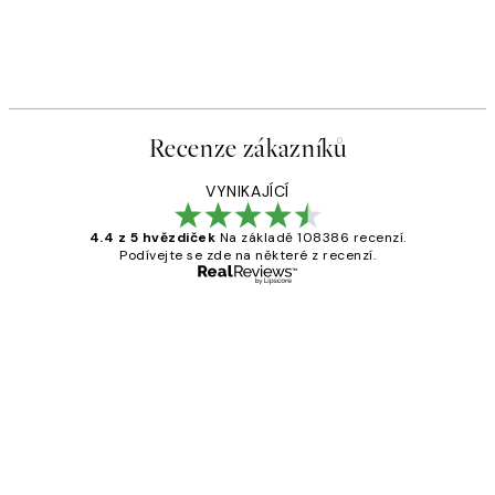
Recenze zákazníků
VYNIKAJÍCÍ
4.4 z 5 hvězdiček
Na základě 108386 recenzí.
Podívejte se zde na některé z recenzí.
Ověřený kupující
Recenze
zákazníků
Perfection
3 dub
Lucia D