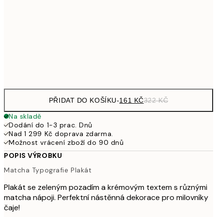
30x40 cm
49
462,50
50x70 cm
92
Frame
options
PŘIDAT DO KOŠÍKU
-
161 KČ
322 KČ
Na skladě
Dodání do 1-3 prac. Dnů
Nad 1 299 Kč doprava zdarma.
Možnost vrácení zboží do 90 dnů
POPIS VÝROBKU
Matcha Typografie Plakát
Plakát se zeleným pozadím a krémovým textem s různými
matcha nápoji. Perfektní nástěnná dekorace pro milovníky
čaje!