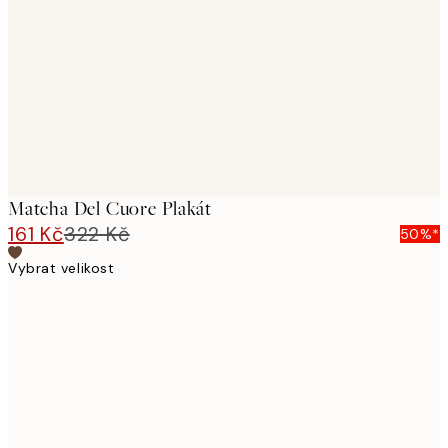
images
Matcha Del Cuore Plakát
161 Kč
322 Kč
50%*
Vybrat velikost