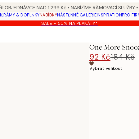
I OBJEDNÁVCE NAD 1 299 Kč • NABÍZÍME RÁMOVACÍ SLUŽBY •
NĚ
RÁMY & DOPLŇKY
NABÍDKY
NÁSTĚNNÉ GALERIE
INSPIRATION
PRO FIR
SALE - 50% NA PLAKÁTY*
t
One More Snooz
92 Kč
184 Kč
Vybrat velikost