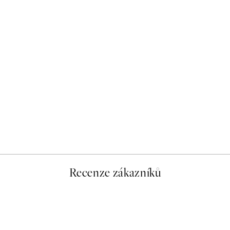
50%*
Slow Morning Plakát
Od 249,50 Kč
499 Kč
Recenze zákazníků