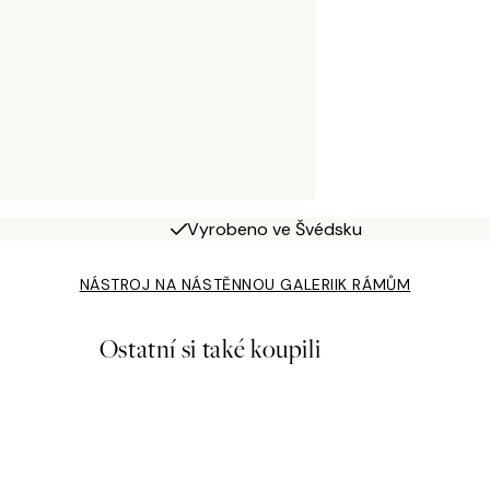
Vyrobeno ve Švédsku
NÁSTROJ NA NÁSTĚNNOU GALERII
K RÁMŮM
Ostatní si také koupili