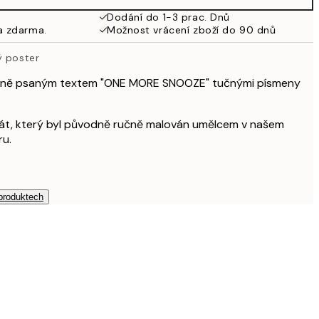
499 Kč
Dodání do 1-3 prac. Dnů
a zdarma.
Možnost vrácení zboží do 90 dnů
326,50 Kč
653 Kč
ý poster
ručně psaným textem "ONE MORE SNOOZE" tučnými písmeny
akát, který byl původně ručně malován umělcem v našem
ru.
 produktech