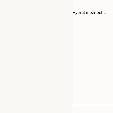
Vybrat možnost...
Frame
13x18 cm
options
21x30 cm