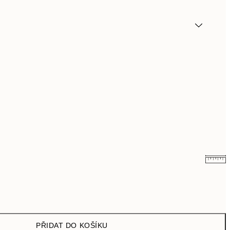
92 Kč
184 Kč
161 Kč
322 Kč
PŘIDAT DO KOŠÍKU
249,50 Kč