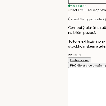
30x40 cm
Na skladě
Nad 1 299 Kč doprav
40x50 cm
Černobílý typografick
Černobílý plakát s 
na bílém pozadí.
Toto je exkluzivní pl
stockholmském atelié
19933-3
Historie cen
Přečtěte si více o našich