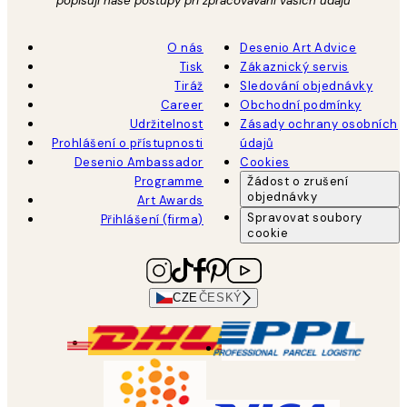
popisují naše postupy při zpracovávání vašich údajů
O nás
Desenio Art Advice
Tisk
Zákaznický servis
Tiráž
Sledování objednávky
Career
Obchodní podmínky
Udržitelnost
Zásady ochrany osobních
Prohlášení o přístupnosti
údajů
Desenio Ambassador
Cookies
Programme
Žádost o zrušení
objednávky
Art Awards
Spravovat soubory
Přihlášení (firma)
cookie
CZE
ČESKÝ