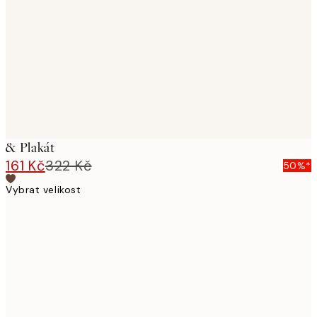
images
& Plakát
161 Kč
322 Kč
50%*
Vybrat velikost