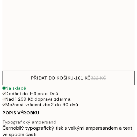
30x40 cm
49
326,50
40x50 cm
65
462,50
50x70 cm
92
Frame
options
PŘIDAT DO KOŠÍKU
-
161 KČ
322 KČ
Na skladě
Dodání do 1-3 prac. Dnů
Nad 1 299 Kč doprava zdarma.
Možnost vrácení zboží do 90 dnů
POPIS VÝROBKU
Typografický ampersand
Černobílý typografický tisk s velkými ampersandem a text
ve spodní části