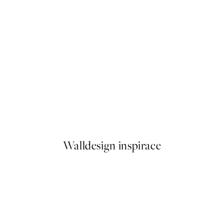
50%*
Inner Circle No2 Plakát
Od 161 Kč
322 Kč
Walldesign inspirace