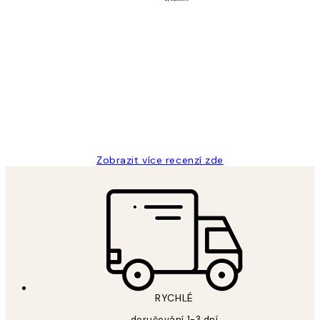
Ověřený kupující
Recenze
zákazníků
Perfection
3 dub
Lucia D
Zobrazit více recenzí zde
RYCHLÉ
doručování 1-3 dní