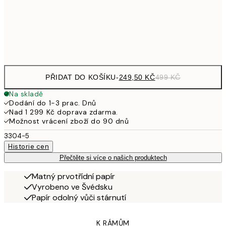
92
Frame
options
PŘIDAT DO KOŠÍKU
-
249,50 KČ
499 KČ
Na skladě
Dodání do 1-3 prac. Dnů
Nad 1 299 Kč doprava zdarma.
Možnost vrácení zboží do 90 dnů
3304-5
Historie cen
Přečtěte si více o našich produktech
Matný prvotřídní papír
Vyrobeno ve Švédsku
Papír odolný vůči stárnutí
K RÁMŮM