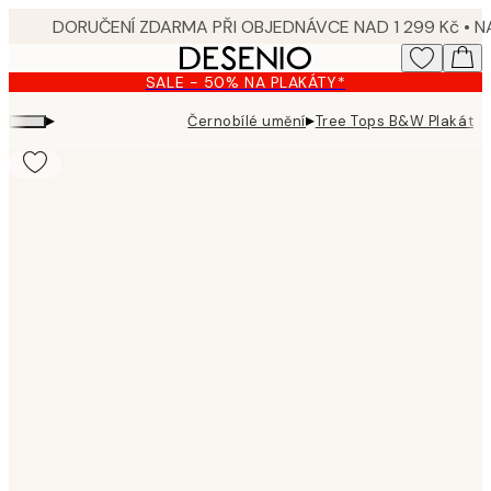
Skip
to
main
SALE - 50% NA PLAKÁTY*
content.
▸
▸
Černobílé umění
Tree Tops B&W Plakát
Product
images