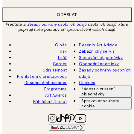
ODESLAT
Přečtěte si
Zásady ochrany osobních údajů
osobních údajů, které
popisují naše postupy při zpracovávání vašich údajů
O nás
Desenio Art Advice
Tisk
Zákaznický servis
Tiráž
Sledování objednávky
Career
Obchodní podmínky
Udržitelnost
Zásady ochrany osobních
Prohlášení o přístupnosti
údajů
Desenio Ambassador
Cookies
Programme
Žádost o zrušení
objednávky
Art Awards
Spravovat soubory
Přihlášení (firma)
cookie
CZE
ČESKÝ