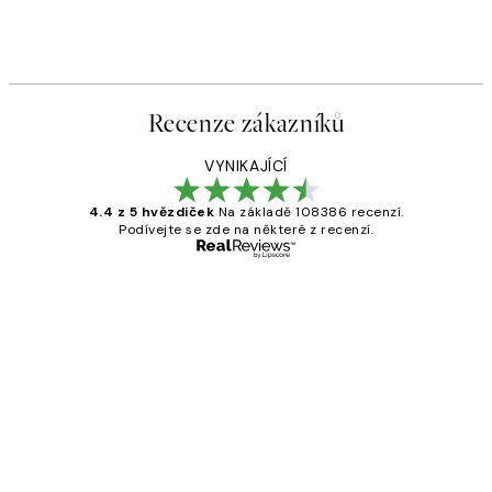
Recenze zákazníků
VYNIKAJÍCÍ
4.4 z 5 hvězdiček
Na základě 108386 recenzí.
Podívejte se zde na některé z recenzí.
Ověřený kupující
Recenze
zákazníků
Perfection
3 dub
Lucia D