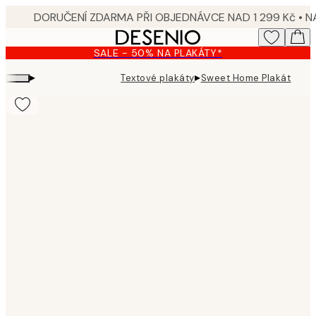
Skip
to
main
SALE - 50% NA PLAKÁTY*
content.
▸
▸
Textové plakáty
Sweet Home Plakát
Product
images