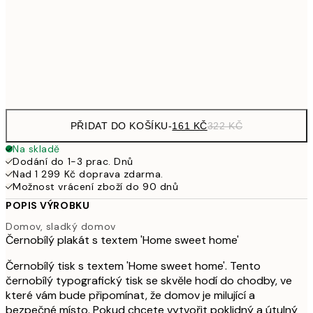
462,50
50x70 cm
92
Frame
options
PŘIDAT DO KOŠÍKU
-
161 KČ
322 KČ
Na skladě
Dodání do 1-3 prac. Dnů
Nad 1 299 Kč doprava zdarma.
Možnost vrácení zboží do 90 dnů
POPIS VÝROBKU
Domov, sladký domov
Černobílý plakát s textem 'Home sweet home'
Černobílý tisk s textem 'Home sweet home'. Tento
černobílý typografický tisk se skvěle hodí do chodby, ve
které vám bude připomínat, že domov je milující a
bezpečné místo. Pokud chcete vytvořit poklidný a útulný