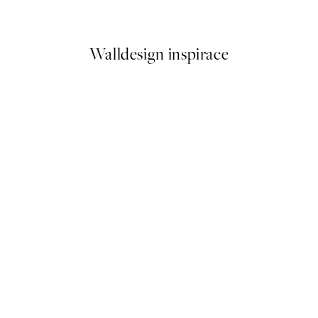
Od 161 Kč
322 Kč
Walldesign inspirace