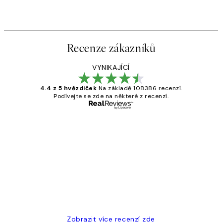
Recenze zákazníků
VYNIKAJÍCÍ
4.4 z 5 hvězdiček
Na základě 108386 recenzí.
Podívejte se zde na některé z recenzí.
Ověřený kupující
Recenze
zákazníků
Perfection
3 dub
Lucia D
Zobrazit více recenzí zde