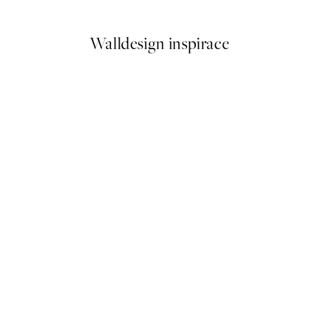
Od 249,50 Kč
499 Kč
Walldesign inspirace