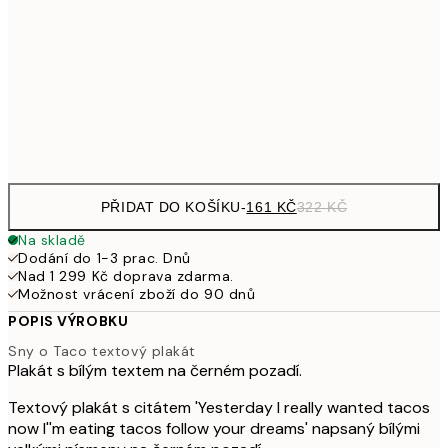
30x40 cm
49
329,50
50x70 cm
65
Frame
options
PŘIDAT DO KOŠÍKU
-
161 KČ
322 KČ
Na skladě
Dodání do 1-3 prac. Dnů
Nad 1 299 Kč doprava zdarma.
Možnost vrácení zboží do 90 dnů
POPIS VÝROBKU
Sny o Taco textový plakát
Plakát s bílým textem na černém pozadí.
Textový plakát s citátem 'Yesterday I really wanted tacos
now I''m eating tacos follow your dreams' napsaný bílými