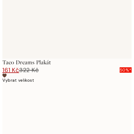
images
Taco Dreams Plakát
161 Kč
322 Kč
50%*
Vybrat velikost