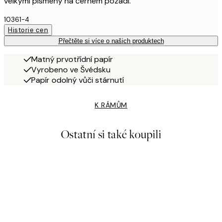
velkými písmeny na černém pozadí.
10361-4
Historie cen
Přečtěte si více o našich produktech
Matný prvotřídní papír
Vyrobeno ve Švédsku
Papír odolný vůči stárnutí
K RÁMŮM
Ostatní si také koupili