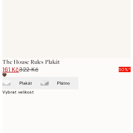
images
The House Rules Plakát
161 Kč
322 Kč
50%*
Plakát
Plátno
Vybrat velikost