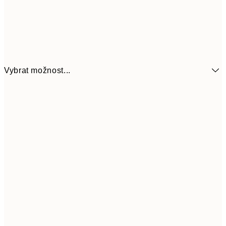
Vybrat možnost...
161
21x30 cm