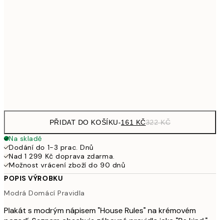
32
249,50
30x40 cm
49
1 307,50
100x150 cm
2 61
Frame
options
PŘIDAT DO KOŠÍKU
-
161 KČ
322 KČ
Na skladě
Dodání do 1-3 prac. Dnů
Nad 1 299 Kč doprava zdarma.
Možnost vrácení zboží do 90 dnů
POPIS VÝROBKU
Modrá Domácí Pravidla
Plakát s modrým nápisem "House Rules" na krémovém