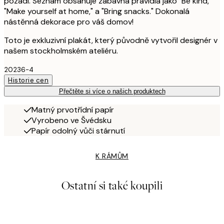
pozadí. Seznam obsahuje zábavná pravidla jako "Be kind,"
"Make yourself at home," a "Bring snacks." Dokonalá
nástěnná dekorace pro váš domov!
Toto je exkluzivní plakát, který původně vytvořil designér v
našem stockholmském ateliéru.
20236-4
Historie cen
Přečtěte si více o našich produktech
Matný prvotřídní papír
Vyrobeno ve Švédsku
Papír odolný vůči stárnutí
K RÁMŮM
Ostatní si také koupili