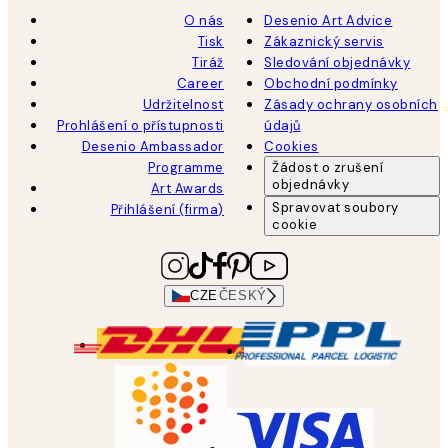
O nás
Desenio Art Advice
Tisk
Zákaznický servis
Tiráž
Sledování objednávky
Career
Obchodní podmínky
Udržitelnost
Zásady ochrany osobních
Prohlášení o přístupnosti
údajů
Desenio Ambassador
Cookies
Programme
Žádost o zrušení
objednávky
Art Awards
Spravovat soubory
Přihlášení (firma)
cookie
CZE
ČESKÝ