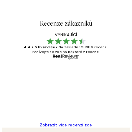
Recenze zákazníků
VYNIKAJÍCÍ
4.4 z 5 hvězdiček
Na základě 108386 recenzí.
Podívejte se zde na některé z recenzí.
Ověřený kupující
Recenze
zákazníků
Perfection
3 dub
Lucia D
Zobrazit více recenzí zde