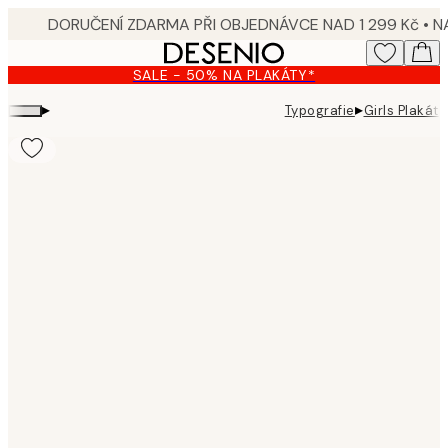
Skip
to
main
SALE - 50% NA PLAKÁTY*
content.
▸
▸
Typografie
Girls Plakát
Product
images