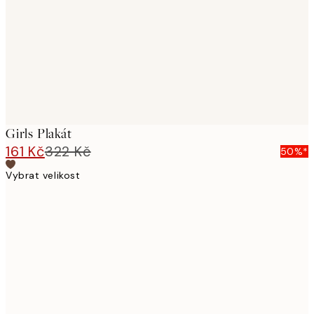
Girls Plakát
161 Kč
322 Kč
50%*
Vybrat velikost