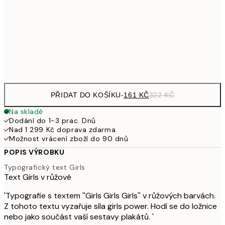
462,50
50x70 cm
92
Frame
options
PŘIDAT DO KOŠÍKU
-
161 KČ
322 KČ
Na skladě
Dodání do 1-3 prac. Dnů
Nad 1 299 Kč doprava zdarma.
Možnost vrácení zboží do 90 dnů
POPIS VÝROBKU
Typografický text Girls
Text Girls v růžové
'Typografie s textem ''Girls Girls Girls'' v růžových barvách.
Z tohoto textu vyzařuje síla girls power. Hodí se do ložnice
nebo jako součást vaší sestavy plakátů. '