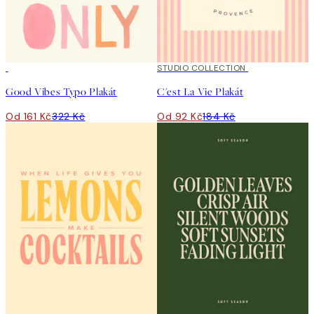
50%*
50%*
STUDIO COLLECTION
Good Vibes Typo Plakát
C'est La Vie Plakát
Od 161 Kč
322 Kč
Od 92 Kč
184 Kč