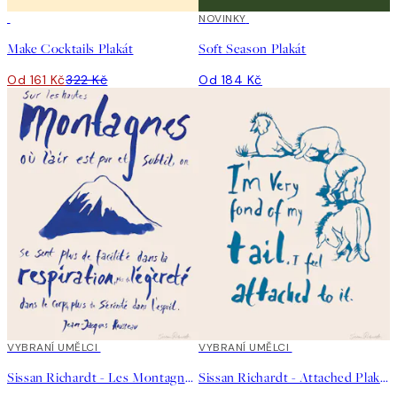
50%*
NOVINKY
Make Cocktails Plakát
Soft Season Plakát
Od 161 Kč
322 Kč
Od 184 Kč
40%*
VYBRANÍ UMĚLCI
40%*
VYBRANÍ UMĚLCI
Sissan Richardt - Les Montagnes Plakát
Sissan Richardt - Attached Plakát