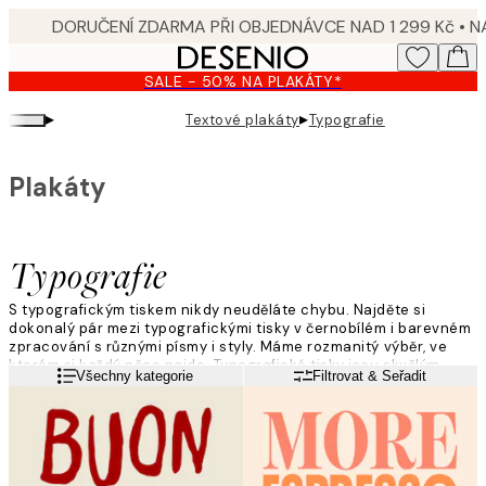
Skip
to
main
SALE - 50% NA PLAKÁTY*
content.
▸
▸
Textové plakáty
Typografie
Plakáty
Typografie
S typografickým tiskem nikdy neuděláte chybu. Najděte si
dokonalý pár mezi typografickými tisky v černobílém i barevném
zpracování s různými písmy i styly. Máme rozmanitý výběr, ve
kterém si každý něco najde. Typografické tisky jsou skvělým
Přečtěte si více
Všechny kategorie
Filtrovat & Seřadit
designem, který ucelí vzhled vaší obrazové stěně a dodají jí
osobní nádech.