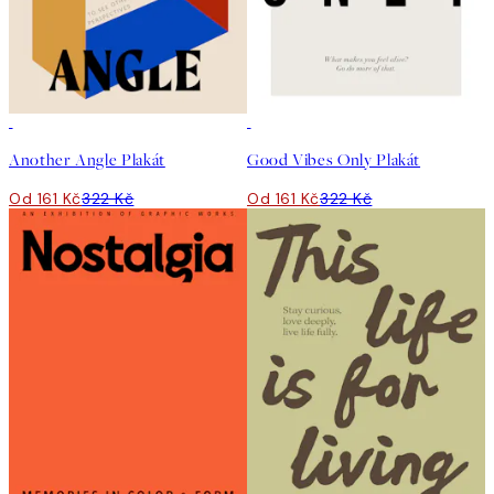
50%*
50%*
Another Angle Plakát
Good Vibes Only Plakát
Od 161 Kč
322 Kč
Od 161 Kč
322 Kč