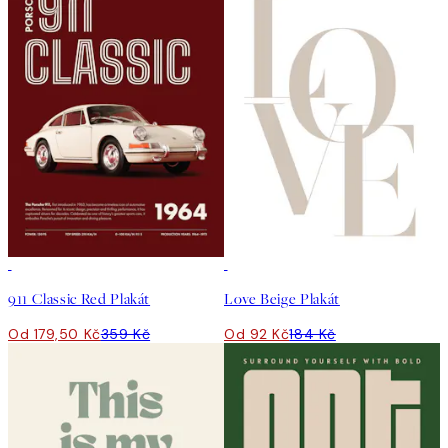
50%*
50%*
911 Classic Red Plakát
Love Beige Plakát
Od 179,50 Kč
359 Kč
Od 92 Kč
184 Kč