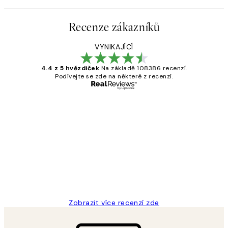
Recenze zákazníků
VYNIKAJÍCÍ
4.4 z 5 hvězdiček
Na základě 108386 recenzí.
Podívejte se zde na některé z recenzí.
Ověřený kupující
Recenze
zákazníků
Perfection
3 dub
Lucia D
Zobrazit více recenzí zde