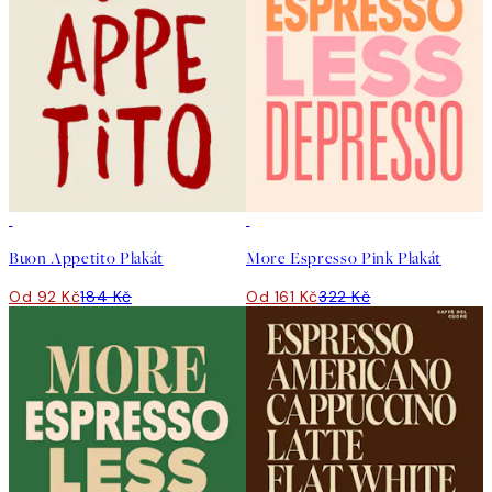
50%*
50%*
Buon Appetito Plakát
More Espresso Pink Plakát
Od 92 Kč
184 Kč
Od 161 Kč
322 Kč