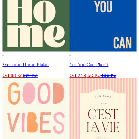
50%*
50%*
Welcome Home Plakát
Yes You Can Plakát
Od 161 Kč
322 Kč
Od 249,50 Kč
499 Kč