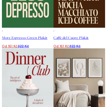
50%*
50%*
More Espresso Green Plakát
Caffè del Cuore Plakát
Od 161 Kč
322 Kč
Od 161 Kč
322 Kč