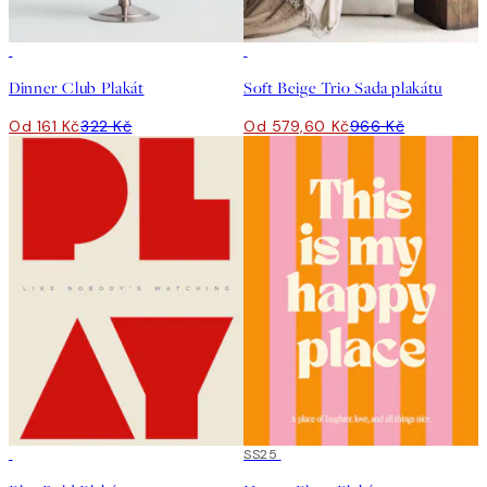
50%*
-40%
Dinner Club Plakát
Soft Beige Trio Sada plakátů
Od 161 Kč
322 Kč
Od 579,60 Kč
966 Kč
50%*
50%*
SS25