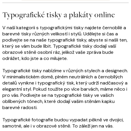
Typografické tisky a plakáty online
V naší kategorii s typografickými tisky najdete černobílé a
barevné tisky různých velikostí i stylů. Udělejte si čas a
podívejte se na naše typografické tisky, abyste si našli ten,
který se vám bude líbit. Typografické tisky dodají vaší
obrazové stěně osobní ráz, jelikož vaše zpráva bude
odrážet, kdo jste a co milujete.
Typografické tisky nabízíme v různých stylech a designech.
V minimalistickém domě, plném neutrálních a černobílých
detailů vynikne i typografický tisk, který udrží nadčasový a
elegantní styl. Pokud toužíte po více barvách, máme něco i
pro vás. Podívejte se na typografické tisky ve vašich
oblíbených tónech, které dodají vašim stěnám kapku
barevné radosti.
Typografické fotografie budou vypadat pěkně ve dvojici,
samotné, ale i v obrazové stěně. To záleží jen na vás.