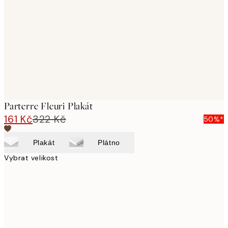
images
Parterre Fleuri Plakát
161 Kč
322 Kč
50%*
Plakát
Plátno
Vybrat velikost