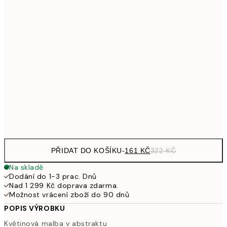
32
249,50
30x40 cm
49
326,50
40x50 cm
65
462,50
50x70 cm
92
Frame
options
PŘIDAT DO KOŠÍKU
-
161 KČ
322 KČ
Na skladě
Dodání do 1-3 prac. Dnů
Nad 1 299 Kč doprava zdarma.
Možnost vrácení zboží do 90 dnů
POPIS VÝROBKU
Květinová malba v abstraktu