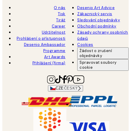
O nás
Desenio Art Advice
Tisk
Zákaznický servis
Tiráž
Sledování objednávky
Career
Obchodní podmínky
Udržitelnost
Zásady ochrany osobních
Prohlášení o přístupnosti
údajů
Desenio Ambassador
Cookies
Programme
Žádost o zrušení
objednávky
Art Awards
Spravovat soubory
Přihlášení (firma)
cookie
CZE
ČESKÝ