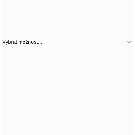
Vybrat možnost...
161
21x30 cm