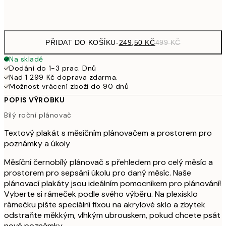
Frame
options
PŘIDAT DO KOŠÍKU
-
249,50 KČ
499 KČ
Na skladě
Dodání do 1-3 prac. Dnů
Nad 1 299 Kč doprava zdarma.
Možnost vrácení zboží do 90 dnů
POPIS VÝROBKU
Bílý roční plánovač
Textový plakát s měsíčním plánovačem a prostorem pro
poznámky a úkoly
Měsíční černobílý plánovač s přehledem pro celý měsíc a
prostorem pro sepsání úkolu pro daný měsíc. Naše
plánovací plakáty jsou ideálním pomocníkem pro plánování!
Vyberte si rámeček podle svého výběru. Na plexisklo
rámečku pište speciální fixou na akrylové sklo a zbytek
odstraňte měkkým, vlhkým ubrouskem, pokud chcete psát
nové poznámky.