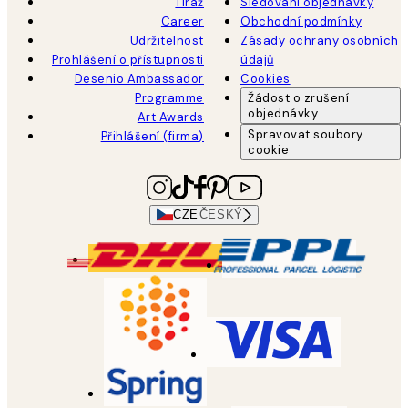
Tiráž
Sledování objednávky
Career
Obchodní podmínky
Udržitelnost
Zásady ochrany osobních
Prohlášení o přístupnosti
údajů
Desenio Ambassador
Cookies
Programme
Žádost o zrušení
objednávky
Art Awards
Spravovat soubory
Přihlášení (firma)
cookie
CZE
ČESKÝ