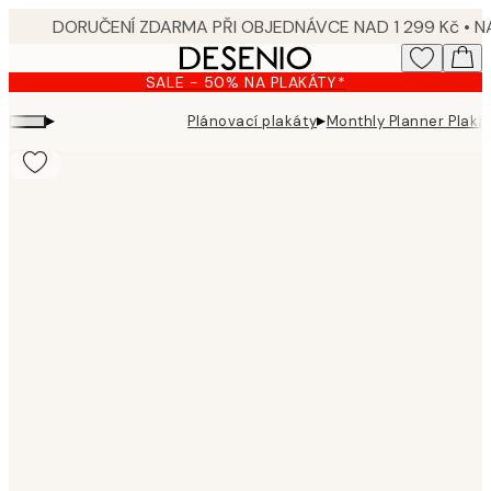
Skip
to
main
SALE - 50% NA PLAKÁTY*
content.
▸
▸
Plánovací plakáty
Monthly Planner Plaká
Product
images