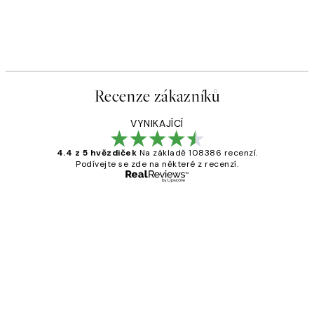
Recenze zákazníků
VYNIKAJÍCÍ
4.4 z 5 hvězdiček
Na základě 108386 recenzí.
Podívejte se zde na některé z recenzí.
Ověřený kupující
Recenze
zákazníků
Perfection
3 dub
Lucia D