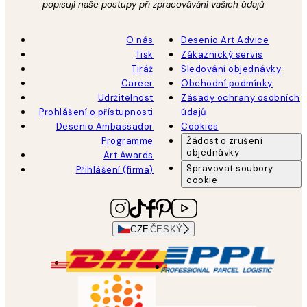
popisují naše postupy při zpracovávání vašich údajů
O nás
Desenio Art Advice
Tisk
Zákaznický servis
Tiráž
Sledování objednávky
Career
Obchodní podmínky
Udržitelnost
Zásady ochrany osobních
Prohlášení o přístupnosti
údajů
Desenio Ambassador
Cookies
Programme
Žádost o zrušení
objednávky
Art Awards
Spravovat soubory
Přihlášení (firma)
cookie
CZE
ČESKÝ