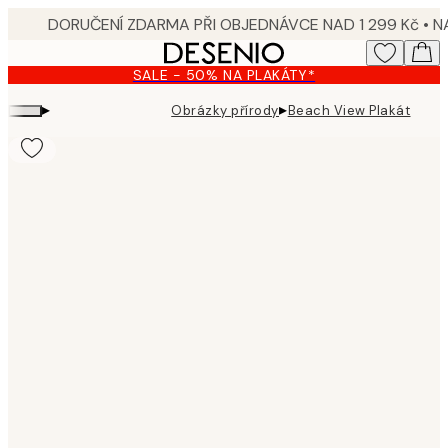
Skip
to
main
SALE - 50% NA PLAKÁTY*
content.
▸
▸
Obrázky přírody
Beach View Plakát
Product
images