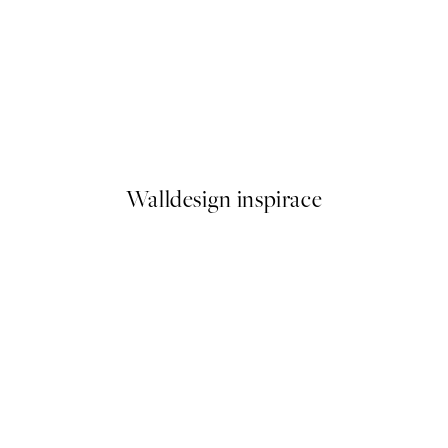
-70%
Outlet
Cloud Mountains, Plakát
Od 149,70 Kč
499 Kč
Walldesign inspirace