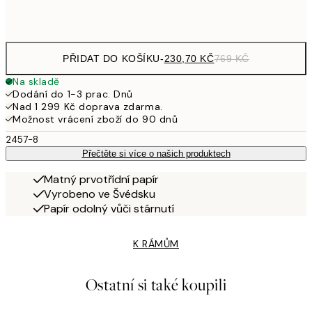
Frame
options
PŘIDAT DO KOŠÍKU
-
230,70 KČ
769 KČ
Na skladě
Dodání do 1-3 prac. Dnů
Nad 1 299 Kč doprava zdarma.
Možnost vrácení zboží do 90 dnů
2457-8
Přečtěte si více o našich produktech
Matný prvotřídní papír
Vyrobeno ve Švédsku
Papír odolný vůči stárnutí
K RÁMŮM
Ostatní si také koupili