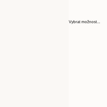
Vybrat možnost...
Frame
30x40 cm
options