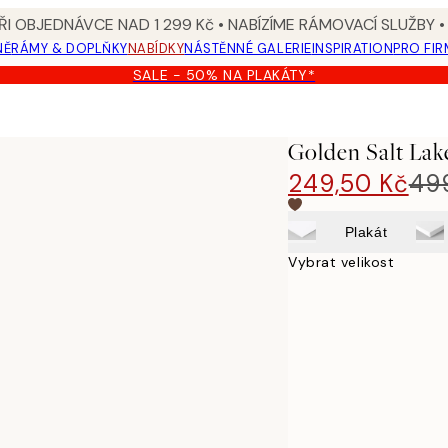
I OBJEDNÁVCE NAD 1 299 Kč • NABÍZÍME RÁMOVACÍ SLUŽBY •
NĚ
RÁMY & DOPLŇKY
NABÍDKY
NÁSTĚNNÉ GALERIE
INSPIRATION
PRO FIR
SALE - 50% NA PLAKÁTY*
Golden Salt Lak
249,50 Kč
49
Plakát
Vybrat velikost