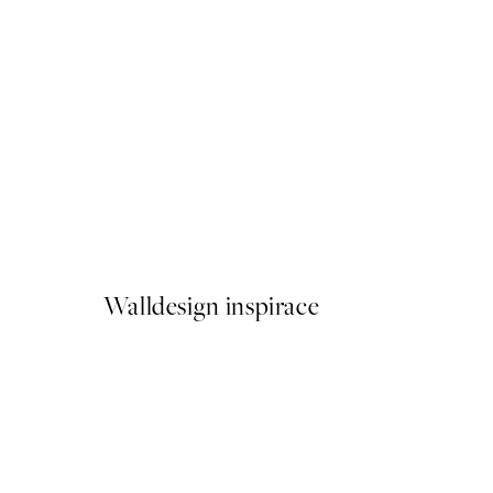
50%*
Plakát - The Mohammedan S
Od 249,50 Kč
499 Kč
Walldesign inspirace