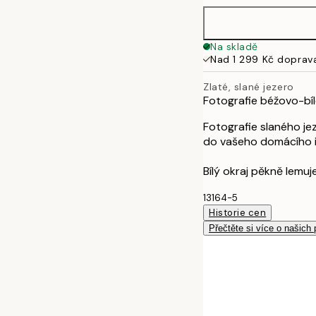
Na skladě
Nad 1 299 Kč doprav
Zlaté, slané jezero
Fotografie béžovo-bíl
Fotografie slaného jez
do vašeho domácího in
Bílý okraj pěkně lemuje
13164-5
Historie cen
Přečtěte si více o našich