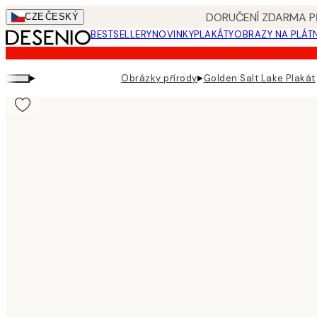
Skip
DORUČENÍ ZDARMA PŘ
CZE
ČESKÝ
to
BESTSELLERY
NOVINKY
PLAKÁTY
OBRAZY NA PLÁT
main
content.
▸
▸
Obrázky přírody
Golden Salt Lake Plakát