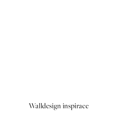
50%*
Boris Draschoff / Kubistika 
Od 161 Kč
322 Kč
Walldesign inspirace