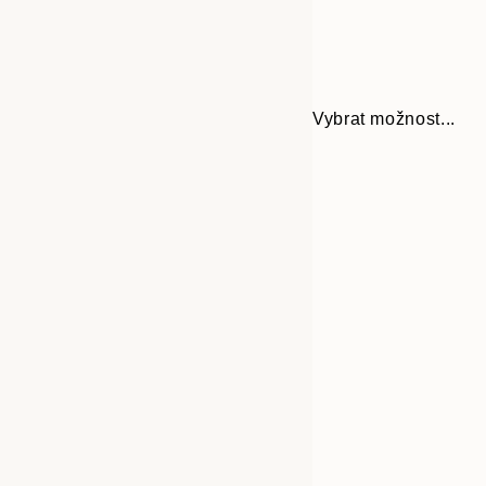
Vybrat možnost...
Frame
13x18 cm
options