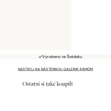
Vyrobeno ve Švédsku
NÁSTROJ NA NÁSTĚNNOU GALERII
K RÁMŮM
Ostatní si také koupili