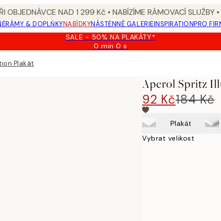
I OBJEDNÁVCE NAD 1 299 Kč • NABÍZÍME RÁMOVACÍ SLUŽBY •
NĚ
RÁMY & DOPLŇKY
NABÍDKY
NÁSTĚNNÉ GALERIE
INSPIRATION
PRO FIR
SALE - 50% NA PLAKÁTY*
0 min
0 s
Platné
do:
tion Plakát
2026-
08-
Aperol Spritz Il
09
92 Kč
184 Kč
Plakát
Vybrat velikost