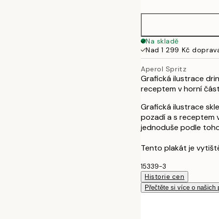
21x30 cm
30x40 cm
Na skladě
Nad 1 299 Kč doprav
Aperol Spritz
Grafická ilustrace dr
receptem v horní část
Grafická ilustrace sk
pozadí a s receptem v 
jednoduše podle toho
Tento plakát je vytišt
15339-3
Historie cen
Přečtěte si více o našich