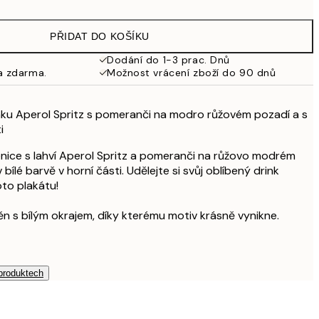
161 Kč
322 Kč
PŘIDAT DO KOŠÍKU
249,50 Kč
499 Kč
Dodání do 1-3 prac. Dnů
a zdarma.
Možnost vrácení zboží do 90 dnů
inku Aperol Spritz s pomeranči na modro růžovém pozadí a s
i
lenice s lahví Aperol Spritz a pomeranči na růžovo modrém
bílé barvě v horní části. Udělejte si svůj oblíbený drink
to plakátu!
ěn s bílým okrajem, díky kterému motiv krásně vynikne.
 produktech