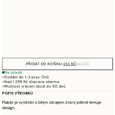
32
249,50
30x40 cm
49
462,50
50x70 cm
92
Frame
options
PŘIDAT DO KOŠÍKU
-
161 KČ
322 KČ
Na skladě
Dodání do 1-3 prac. Dnů
Nad 1 299 Kč doprava zdarma.
Možnost vrácení zboží do 90 dnů
POPIS VÝROBKU
Plakát je vytištěn s bílým okrajem, který pěkně lemuje
design.