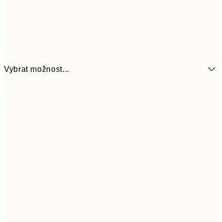
Vybrat možnost...
161
21x30 cm