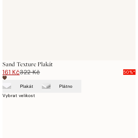
images
Sand Texture Plakát
161 Kč
322 Kč
50%*
Plakát
Plátno
Vybrat velikost