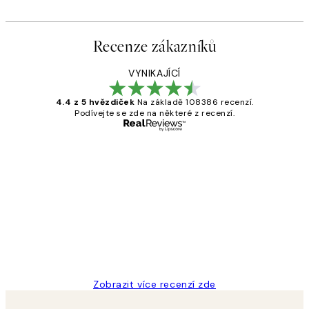
Recenze zákazníků
VYNIKAJÍCÍ
4.4 z 5 hvězdiček
Na základě 108386 recenzí.
Podívejte se zde na některé z recenzí.
Ověřený kupující
Recenze
zákazníků
Perfection
3 dub
Lucia D
Zobrazit více recenzí zde