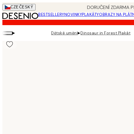
Skip
DORUČENÍ ZDARMA PŘ
CZE
ČESKÝ
to
BESTSELLERY
NOVINKY
PLAKÁTY
OBRAZY NA PLÁT
main
content.
▸
▸
Dětské umění
Dinosaur in Forest Plakát