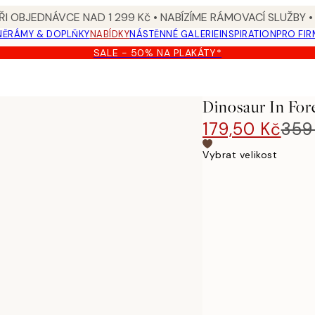
I OBJEDNÁVCE NAD 1 299 Kč • NABÍZÍME RÁMOVACÍ SLUŽBY •
NĚ
RÁMY & DOPLŇKY
NABÍDKY
NÁSTĚNNÉ GALERIE
INSPIRATION
PRO FIR
SALE - 50% NA PLAKÁTY*
Dinosaur In Fore
179,50 Kč
359
Vybrat velikost