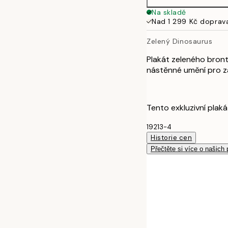
50x70 cm
Na skladě
Nad 1 299 Kč doprav
Zelený Dinosaurus
Plakát zeleného bront
nástěnné umění pro zá
Tento exkluzivní plaká
19213-4
Historie cen
Přečtěte si více o našich