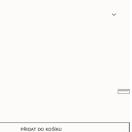
179,50 Kč
359 Kč
299 Kč
598 Kč
PŘIDAT DO KOŠÍKU
489,50 Kč