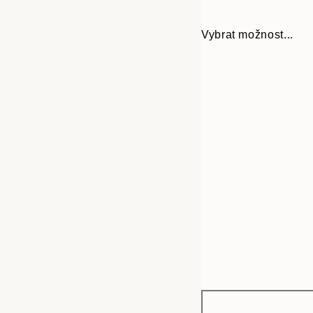
Vybrat možnost...
Frame
21x30 cm
options
30x40 cm