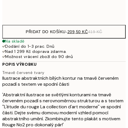
Frame
options
PŘIDAT DO KOŠÍKU
-
209,50 KČ
419 KČ
Na skladě
Dodání do 1-3 prac. Dnů
Nad 1 299 Kč doprava zdarma.
Možnost vrácení zboží do 90 dnů
POPIS VÝROBKU
Tmavě červené tvary
Ilustrace abstraktních bílých kontur na tmavě červeném
pozadí s textem ve spodní části
'Abstraktní ilustrace se světlými konturami na tmavě
červeném pozadí s nerovnoměrnou strukturou a s textem
''L'étude du rouge La collection d'art moderne'' ve spodní
části. Dejte svému domovu moderní vzhled pomocí
abstraktního umění. Zkombinujte tento plakát s motivem
Rouge No2 pro dokonalý pár!'