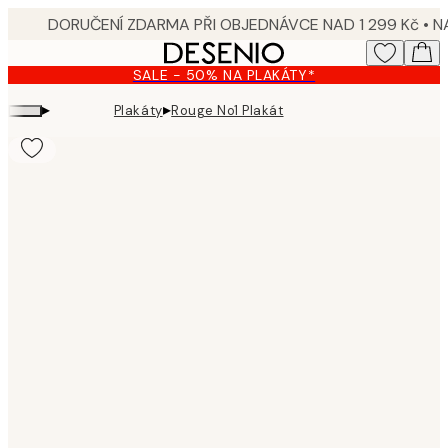
Skip
to
main
SALE - 50% NA PLAKÁTY*
content.
▸
▸
Plakáty
Rouge No1 Plakát
Product
images