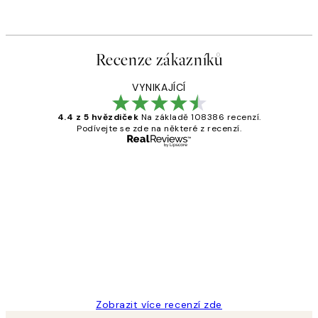
Recenze zákazníků
VYNIKAJÍCÍ
4.4 z 5 hvězdiček
Na základě 108386 recenzí.
Podívejte se zde na některé z recenzí.
Ověřený kupující
Recenze
zákazníků
Perfection
3 dub
Lucia D
Zobrazit více recenzí zde