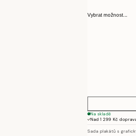
Vybrat možnost...
21x30 cm
Na skladě
Nad 1 299 Kč doprav
30x40 cm
Sada plakátů s grafick