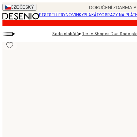
Skip
DORUČENÍ ZDARMA PŘ
CZE
ČESKÝ
to
BESTSELLERY
NOVINKY
PLAKÁTY
OBRAZY NA PLÁT
main
content.
▸
▸
Sada plakátů
Berlin Shapes Duo Sada pl