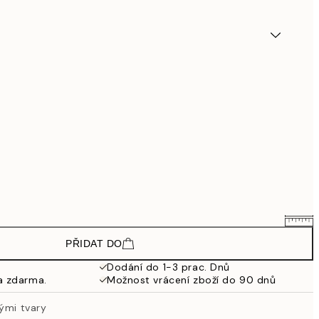
PŘIDAT DO
386,40 Kč
644 Kč
Dodání do 1-3 prac. Dnů
a zdarma.
Možnost vrácení zboží do 90 dnů
598,80 Kč
998 Kč
ými tvary
783,60 Kč