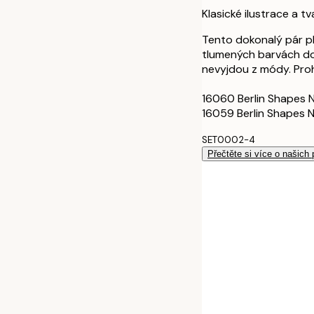
40x50 cm
Klasické ilustrace a 
50x70 cm
Tento dokonalý pár pl
tlumených barvách do
nevyjdou z módy. Prohl
70x100 cm
16060 Berlin Shapes 
100x150 cm
16059 Berlin Shapes N
SET0002-4
Přečtěte si více o našich