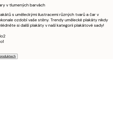
1 306 Kč
tvary v tlumených barvách
1 110 Kč
akátů s uměleckými ilustracemi různých tvarů a čar v
1 850 Kč
konale ozdobí vaše stěny. Trendy umělecké plakáty nikdy
1 503,60 Kč
édněte si další plakáty v naší kategorii plakátové sady!
2 506 Kč
No2
3 138 Kč
o1
5 230 Kč
 produktech