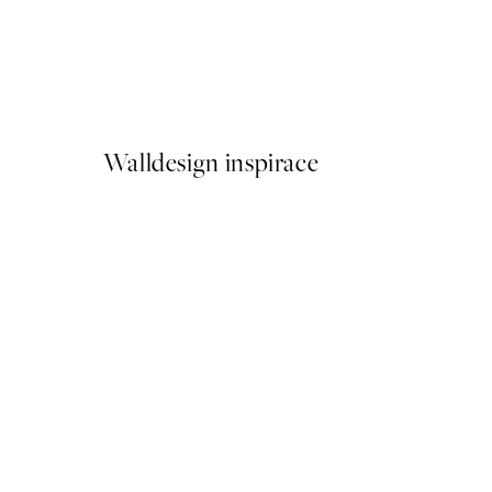
50%*
Good Vibes Only Plakát
Od 161 Kč
322 Kč
Walldesign inspirace