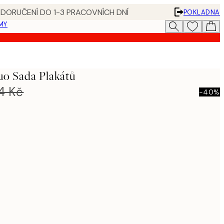
 DORUČENÍ DO 1-3 PRACOVNÍCH DNÍ
POKLADNA
MY
uo Sada Plakátů
4 Kč
-40%