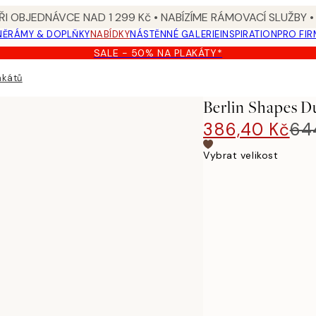
I OBJEDNÁVCE NAD 1 299 Kč • NABÍZÍME RÁMOVACÍ SLUŽBY •
NĚ
RÁMY & DOPLŇKY
NABÍDKY
NÁSTĚNNÉ GALERIE
INSPIRATION
PRO FIR
SALE - 50% NA PLAKÁTY*
akátů
Berlin Shapes D
386,40 Kč
64
Vybrat velikost