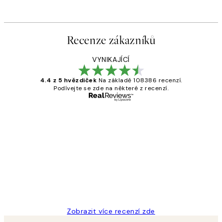
Recenze zákazníků
VYNIKAJÍCÍ
4.4 z 5 hvězdiček
Na základě 108386 recenzí.
Podívejte se zde na některé z recenzí.
Ověřený kupující
Recenze
zákazníků
Perfection
3 dub
Lucia D
Zobrazit více recenzí zde