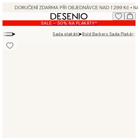
Skip
to
main
SALE - 50% NA PLAKÁTY*
content.
▸
▸
Sada plakátů
Bold Barkers Sada Plakátů
Product
images