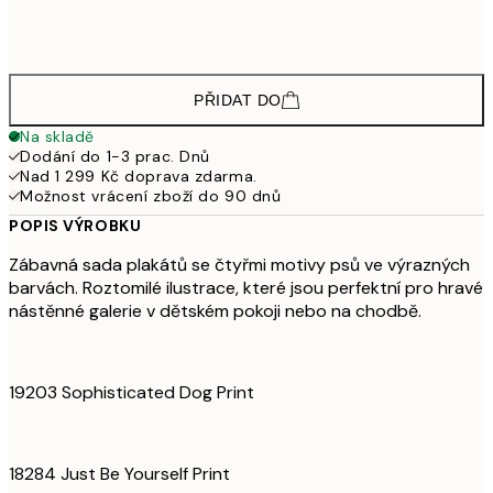
1 697,40
50x70 cm
2 82
PŘIDAT DO
Na skladě
Dodání do 1-3 prac. Dnů
Nad 1 299 Kč doprava zdarma.
Možnost vrácení zboží do 90 dnů
POPIS VÝROBKU
Zábavná sada plakátů se čtyřmi motivy psů ve výrazných
barvách. Roztomilé ilustrace, které jsou perfektní pro hravé
nástěnné galerie v dětském pokoji nebo na chodbě.
19203 Sophisticated Dog Print
18284 Just Be Yourself Print