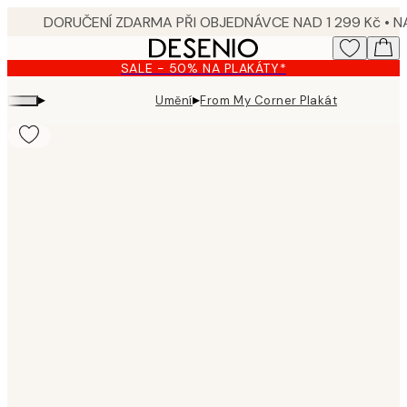
Skip
to
main
SALE - 50% NA PLAKÁTY*
content.
▸
▸
Umění
From My Corner Plakát
Product
images