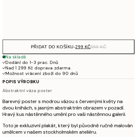
97
Frame
options
PŘIDAT DO KOŠÍKU
-
299 KČ
598 KČ
Na skladě
Dodání do 1-3 prac. Dnů
Nad 1 299 Kč doprava zdarma.
Možnost vrácení zboží do 90 dnů
POPIS VÝROBKU
Abstraktní váza poster
Barevný poster s modrou vázou s červenými květy na
dvou knihách, s jasným abstraktním obrazem v pozadí.
Hravý kus nástěnného umění pro vaši nástěnnou galerii.
Toto je exkluzivní plakát, který byl původně ručně malován
umělcem v našem stockholmském ateliéru.