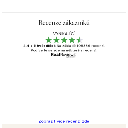
Recenze zákazníků
VYNIKAJÍCÍ
4.4 z 5 hvězdiček
Na základě 108386 recenzí.
Podívejte se zde na některé z recenzí.
Ověřený kupující
Recenze
zákazníků
Perfection
3 dub
Lucia D
Zobrazit více recenzí zde