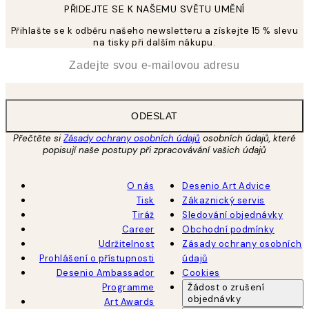
PŘIDEJTE SE K NAŠEMU SVĚTU UMĚNÍ
Přihlašte se k odběru našeho newsletteru a získejte 15 % slevu
na tisky při dalším nákupu.
*
Email
ODESLAT
Přečtěte si
Zásady ochrany osobních údajů
osobních údajů, které
popisují naše postupy při zpracovávání vašich údajů
O nás
Desenio Art Advice
Tisk
Zákaznický servis
Tiráž
Sledování objednávky
Career
Obchodní podmínky
Udržitelnost
Zásady ochrany osobních
Prohlášení o přístupnosti
údajů
Desenio Ambassador
Cookies
Programme
Žádost o zrušení
objednávky
Art Awards