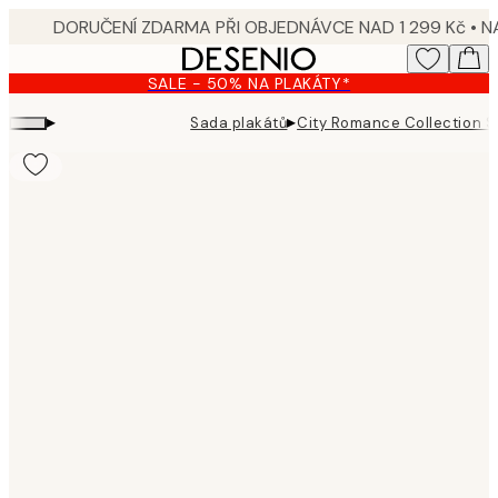
Skip
to
main
SALE - 50% NA PLAKÁTY*
content.
▸
▸
Sada plakátů
City Romance Collection S
Product
images