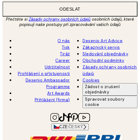
ODESLAT
Přečtěte si
Zásady ochrany osobních údajů
osobních údajů, které
popisují naše postupy při zpracovávání vašich údajů
O nás
Desenio Art Advice
Tisk
Zákaznický servis
Tiráž
Sledování objednávky
Career
Obchodní podmínky
Udržitelnost
Zásady ochrany osobních
Prohlášení o přístupnosti
údajů
Desenio Ambassador
Cookies
Programme
Žádost o zrušení
objednávky
Art Awards
Spravovat soubory
Přihlášení (firma)
cookie
CZE
ČESKÝ