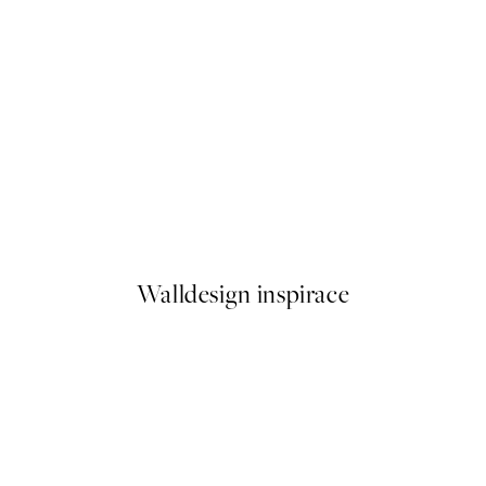
50%*
Highlands No2 Plakát
Od 249,50 Kč
499 Kč
Walldesign inspirace