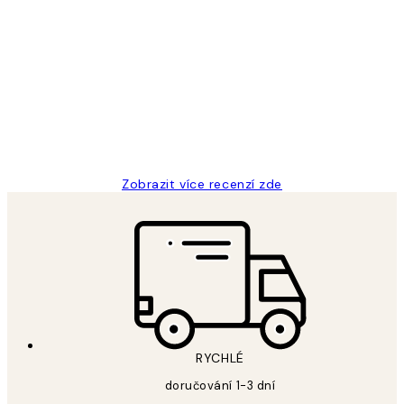
Ověřený kupující
Recenze
zákazníků
Perfection
3 dub
Lucia D
Zobrazit více recenzí zde
RYCHLÉ
doručování 1-3 dní