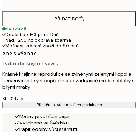
2 77
PŘIDAT DO
Na skladě
Dodání do 1-3 prac. Dnů
Nad 1 299 Kč doprava zdarma.
Možnost vrácení zboží do 90 dnů
POPIS VÝROBKU
Toskánská Krajina Postery
Krásné krajinné reprodukce se zvlněnými zelenými kopci a
červenými máky v popředí na pozadí jasně modré oblohy s
bílými mraky.
SET0197-5
Přečtěte si více o našich produktech
Matný prvotřídní papír
Vyrobeno ve Švédsku
Papír odolný vůči stárnutí