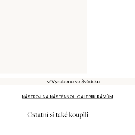
Vyrobeno ve Švédsku
NÁSTROJ NA NÁSTĚNNOU GALERII
K RÁMŮM
Ostatní si také koupili