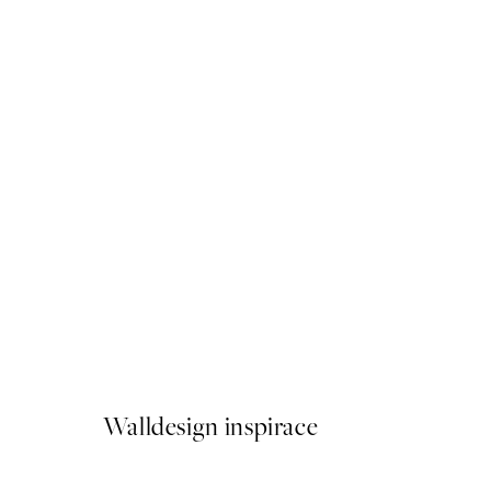
50%*
Matisse - The Plane Tree Pl
Od 249,50 Kč
499 Kč
Walldesign inspirace