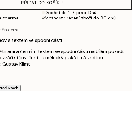
PŘIDAT DO KOŠÍKU
462,50 Kč
925 Kč
Dodání do 1-3 prac. Dnů
a zdarma.
Možnost vrácení zboží do 90 dnů
nečnicemi
ady s textem ve spodní části
tinami a černým textem ve spodní části na bílém pozadí.
rozzáří stěny. Tento umělecký plakát má zrnitou
: Gustav Klimt
 produktech