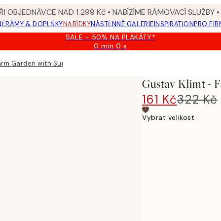
I OBJEDNÁVCE NAD 1 299 Kč • NABÍZÍME RÁMOVACÍ SLUŽBY •
NĚ
RÁMY & DOPLŇKY
NABÍDKY
NÁSTĚNNÉ GALERIE
INSPIRATION
PRO FIR
SALE - 50% NA PLAKÁTY*
0 min
0 s
Platné
do:
arm Garden with Sunflowers Plakát
2026-
08-
Gustav Klimt - 
09
161 Kč
322 Kč
Vybrat velikost