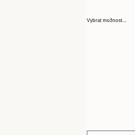
Vybrat možnost...
Frame
21x30 cm
options
30x40 cm