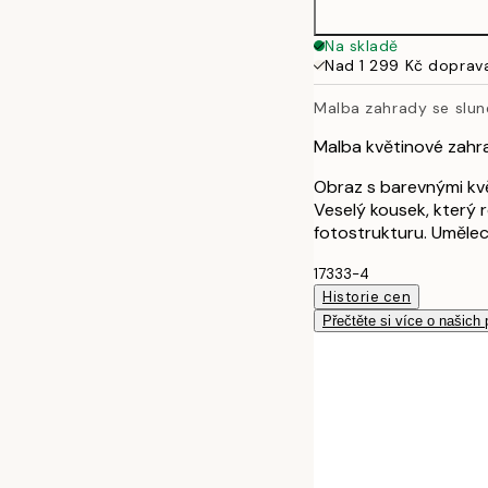
50x70 cm
Na skladě
Nad 1 299 Kč doprav
Malba zahrady se slu
Malba květinové zahr
Obraz s barevnými kvě
Veselý kousek, který 
fotostrukturu. Umělec
17333-4
Historie cen
Přečtěte si více o našich