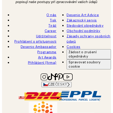
popisují naše postupy při zpracovávání vašich údajů
O nás
Desenio Art Advice
Tisk
Zákaznický servis
Tiráž
Sledování objednávky
Career
Obchodní podmínky
Udržitelnost
Zásady ochrany osobních
Prohlášení o přístupnosti
údajů
Desenio Ambassador
Cookies
Programme
Žádost o zrušení
objednávky
Art Awards
Spravovat soubory
Přihlášení (firma)
cookie
CZE
ČESKÝ