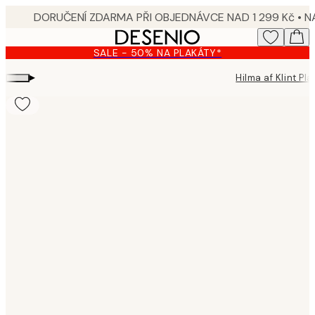
Skip
to
main
SALE - 50% NA PLAKÁTY*
content.
▸
Hilma af Klint Pla
Product
images