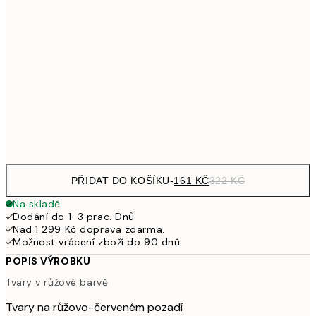
21x30 cm
32
249,50
30x40 cm
49
462,50
50x70 cm
92
Frame
options
PŘIDAT DO KOŠÍKU
-
161 KČ
322 KČ
Na skladě
Dodání do 1-3 prac. Dnů
Nad 1 299 Kč doprava zdarma.
Možnost vrácení zboží do 90 dnů
POPIS VÝROBKU
Tvary v růžové barvě
Tvary na růžovo-červeném pozadí