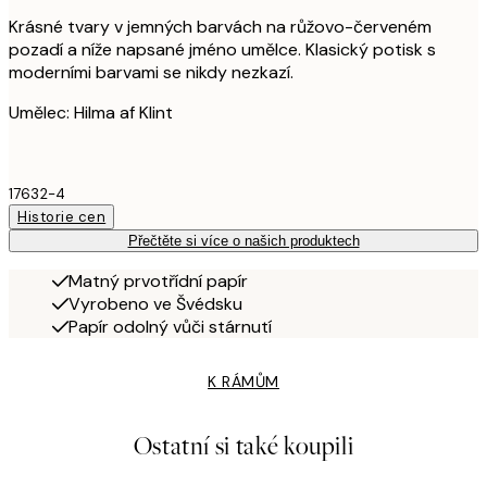
Krásné tvary v jemných barvách na růžovo-červeném
pozadí a níže napsané jméno umělce. Klasický potisk s
moderními barvami se nikdy nezkazí.
Umělec: Hilma af Klint
17632-4
Historie cen
Přečtěte si více o našich produktech
Matný prvotřídní papír
Vyrobeno ve Švédsku
Papír odolný vůči stárnutí
K RÁMŮM
Ostatní si také koupili