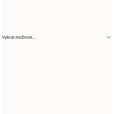
Vybrat možnost...
161