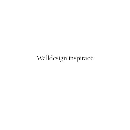
50%*
t, No.4, Youth by Hilma af Klint
Od 161 Kč
322 Kč
Walldesign inspirace