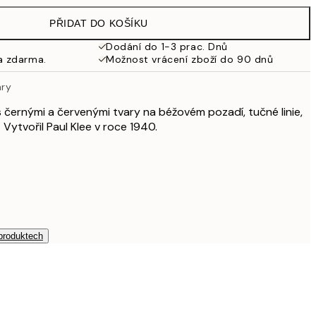
925 Kč
PŘIDAT DO KOŠÍKU
Dodání do 1-3 prac. Dnů
a zdarma.
Možnost vrácení zboží do 90 dnů
ary
s černými a červenými tvary na béžovém pozadí, tučné linie,
. Vytvořil Paul Klee v roce 1940.
 produktech