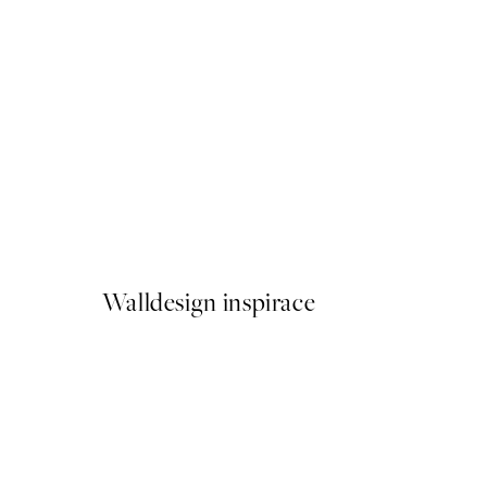
-40%
Beige Watercolor Duo Sada
Od 598,80 Kč
998 Kč
Walldesign inspirace