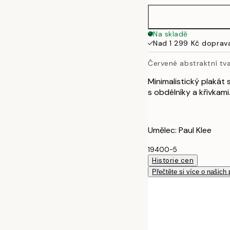
Na skladě
Nad 1 299 Kč doprav
Červené abstraktní tv
Minimalistický plakát 
s obdélníky a křivkami
Umělec: Paul Klee
19400-5
Historie cen
Přečtěte si více o našich