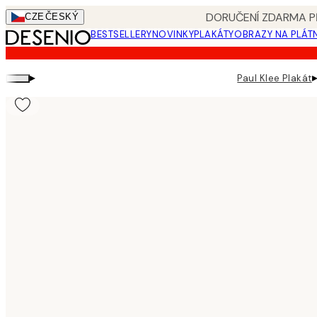
Skip
DORUČENÍ ZDARMA PŘ
CZE
ČESKÝ
to
BESTSELLERY
NOVINKY
PLAKÁTY
OBRAZY NA PLÁT
main
content.
▸
Paul Klee Plakát