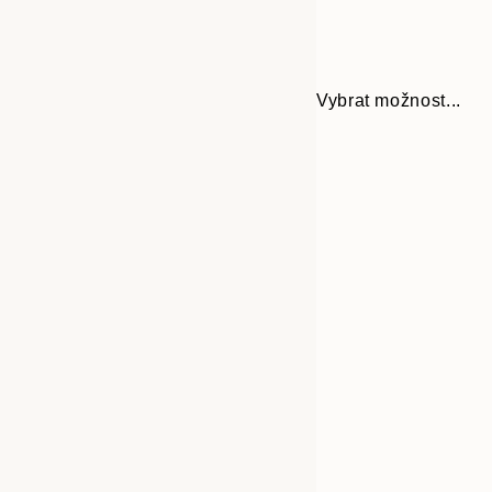
Vybrat možnost...
Frame
30x40 cm
options
50x70 cm