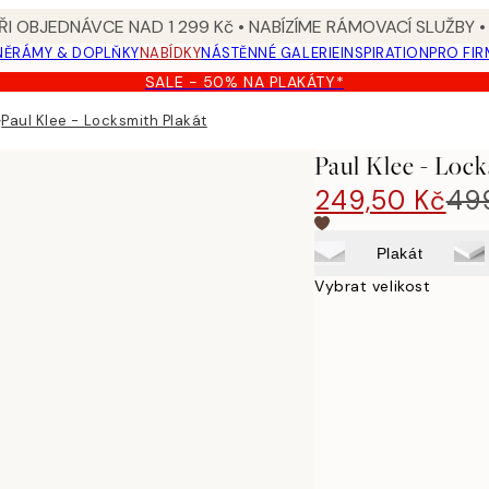
I OBJEDNÁVCE NAD 1 299 Kč • NABÍZÍME RÁMOVACÍ SLUŽBY •
NĚ
RÁMY & DOPLŇKY
NABÍDKY
NÁSTĚNNÉ GALERIE
INSPIRATION
PRO FIR
SALE - 50% NA PLAKÁTY*
▸
Paul Klee - Locksmith Plakát
Paul Klee - Lock
249,50 Kč
49
Plakát
Vybrat velikost