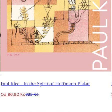
-70%
Outlet
Paul Klee - In the Spirit of Hoffmann Plakát
Od 96,60 Kč
322 Kč