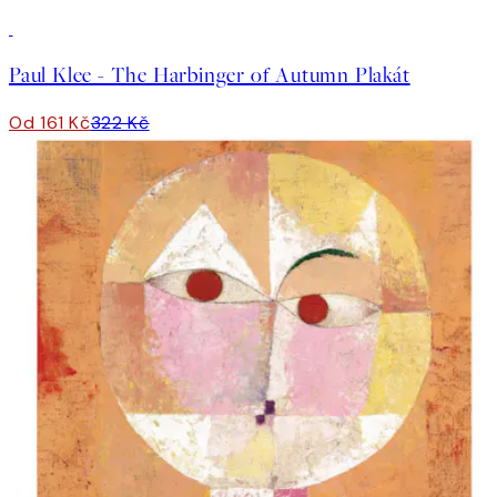
50%*
Paul Klee - The Harbinger of Autumn Plakát
Od 161 Kč
322 Kč