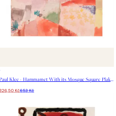
50%*
Paul Klee - Hammamet With its Mosque Square Plakát
326,50 Kč
653 Kč