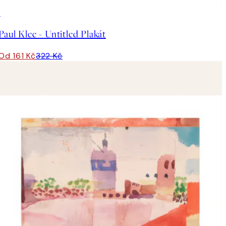
50%*
Paul Klee - Untitled Plakát
Od 161 Kč
322 Kč