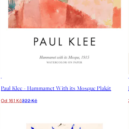
50%*
Paul Klee - Hammamet With its Mosque Plakát
Od 161 Kč
322 Kč