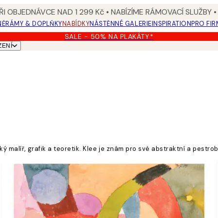
I OBJEDNÁVCE NAD 1 299 Kč • NABÍZÍME RÁMOVACÍ SLUŽBY •
NĚ
RÁMY & DOPLŇKY
NABÍDKY
NÁSTĚNNÉ GALERIE
INSPIRATION
PRO FIR
SALE - 50% NA PLAKÁTY*
ZENÍ
ký malíř, grafik a teoretik. Klee je znám pro své abstraktní a pest