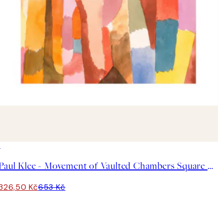
50%*
Paul Klee - Movement of Vaulted Chambers Square Plakát
326,50 Kč
653 Kč