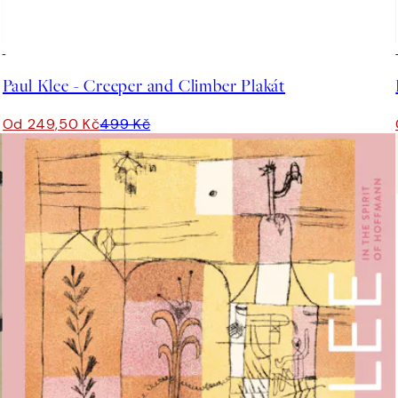
50%*
Paul Klee - Creeper and Climber Plakát
Od 249,50 Kč
499 Kč