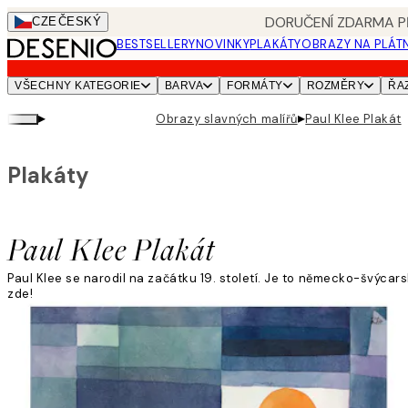
Skip
DORUČENÍ ZDARMA PŘ
CZE
ČESKÝ
to
BESTSELLERY
NOVINKY
PLAKÁTY
OBRAZY NA PLÁT
main
content.
VŠECHNY KATEGORIE
BARVA
FORMÁTY
ROZMĚRY
ŘA
▸
▸
Obrazy slavných malířů
Paul Klee Plakát
Plakáty
Paul Klee Plakát
Paul Klee se narodil na začátku 19. století. Je to německo-švýcars
zde!