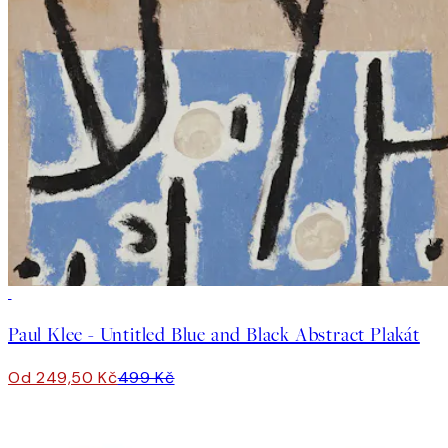
50%*
Paul Klee - Untitled Blue and Black Abstract Plakát
Od 249,50 Kč
499 Kč