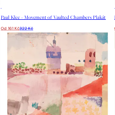
50%*
Paul Klee - Movement of Vaulted Chambers Plakát
Od 161 Kč
322 Kč