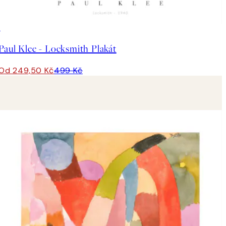
50%*
Paul Klee - Locksmith Plakát
Od 249,50 Kč
499 Kč