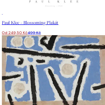
50%*
Paul Klee - Blossoming Plakát
Od 249,50 Kč
499 Kč