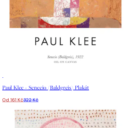
50%*
Paul Klee - Senecio (Baldgreis) Plakát
Od 161 Kč
322 Kč