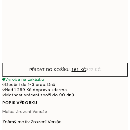
49
462,50
50x70 cm
92
626,50
70x100 cm
1 25
Frame
options
PŘIDAT DO KOŠÍKU
-
161 KČ
322 KČ
Výroba na zakázku
Dodání do 1-3 prac. Dnů
Nad 1 299 Kč doprava zdarma.
Možnost vrácení zboží do 90 dnů
POPIS VÝROBKU
Malba Zrození Venuše
Známý motiv Zrození Veniše