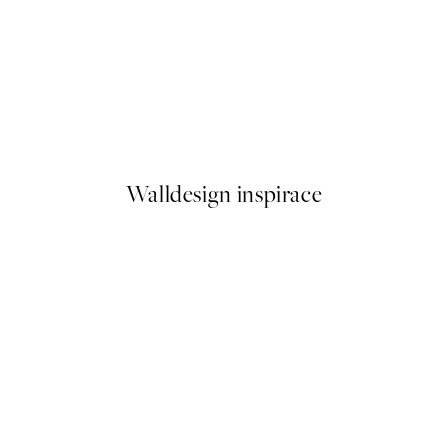
50%*
rles Plakát
Marché D'Hiver No1 Plakát
Od 92 Kč
184 Kč
Walldesign inspirace