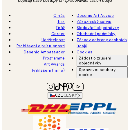
popisují naše postupy při zpracovávání vašich údajů
O nás
Desenio Art Advice
Tisk
Zákaznický servis
Tiráž
Sledování objednávky
Career
Obchodní podmínky
Udržitelnost
Zásady ochrany osobních
Prohlášení o přístupnosti
údajů
Desenio Ambassador
Cookies
Programme
Žádost o zrušení
objednávky
Art Awards
Spravovat soubory
Přihlášení (firma)
cookie
CZE
ČESKÝ