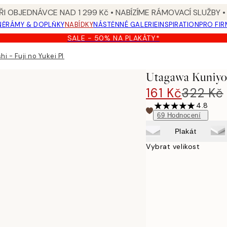
I OBJEDNÁVCE NAD 1 299 Kč • NABÍZÍME RÁMOVACÍ SLUŽBY •
NĚ
RÁMY & DOPLŇKY
NABÍDKY
NÁSTĚNNÉ GALERIE
INSPIRATION
PRO FIR
SALE - 50% NA PLAKÁTY*
i - Fuji no Yukei Plakát
Utagawa Kuniyos
161 Kč
322 Kč
4.8
69
Hodnocení
Plakát
Vybrat velikost