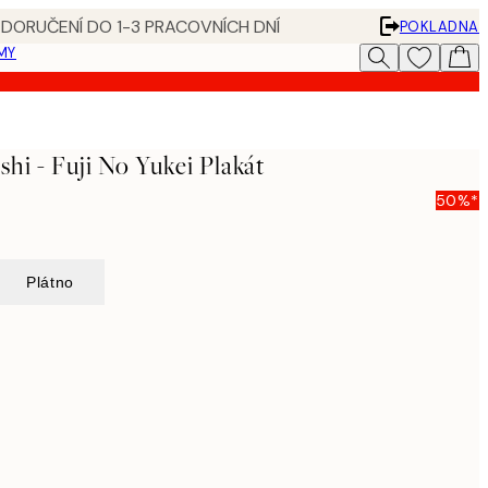
 DORUČENÍ DO 1-3 PRACOVNÍCH DNÍ
POKLADNA
MY
hi - Fuji No Yukei Plakát
50%*
Plátno