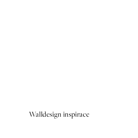
50%*
Utagawa Kuniyoshi - Ogiya 
Od 161 Kč
322 Kč
Walldesign inspirace