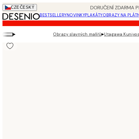
Skip
DORUČENÍ ZDARMA PŘ
CZE
ČESKÝ
to
BESTSELLERY
NOVINKY
PLAKÁTY
OBRAZY NA PLÁT
main
content.
▸
▸
Obrazy slavných malířů
Utagawa Kuniyosh