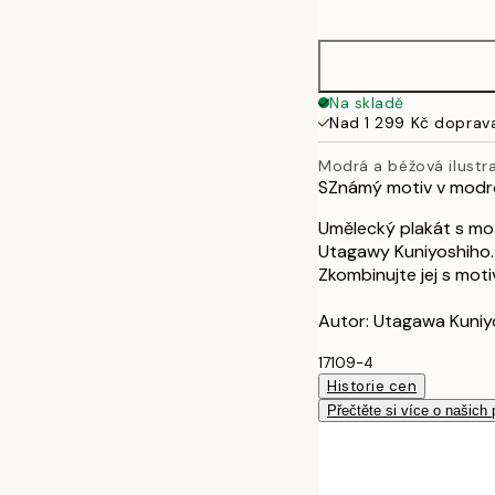
options
30x40 cm
40x50 cm
Na skladě
Nad 1 299 Kč doprav
50x70 cm
Modrá a béžová ilustr
SZnámý motiv v modro
70x100 cm
Umělecký plakát s mo
Utagawy Kuniyoshiho.
Zkombinujte jej s mot
Autor: Utagawa Kuniy
17109-4
Historie cen
Přečtěte si více o našich