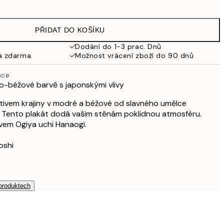
249,50 Kč
499 Kč
PŘIDAT DO KOŠÍKU
326,50 Kč
653 Kč
Dodání do 1-3 prac. Dnů
a zdarma.
Možnost vrácení zboží do 90 dnů
462,50 Kč
925 Kč
ace
626,50 Kč
-béžové barvě s japonskými vlivy
1 253 Kč
tivem krajiny v modré a béžové od slavného umělce
 Tento plakát dodá vašim stěnám poklidnou atmosféru.
ivem Ogiya uchi Hanaogi.
oshi
 produktech