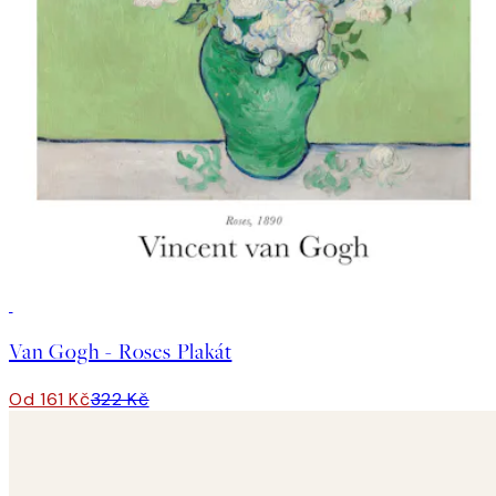
50%*
Van Gogh - Roses Plakát
Od 161 Kč
322 Kč