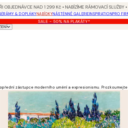
I OBJEDNÁVCE NAD 1 299 Kč • NABÍZÍME RÁMOVACÍ SLUŽBY •
NĚ
RÁMY & DOPLŇKY
NABÍDKY
NÁSTĚNNÉ GALERIE
INSPIRATION
PRO FIR
SALE - 50% NA PLAKÁTY*
ZENÍ
ik a popřední zástupce moderního umění a expresionismu. Prozkoumejt