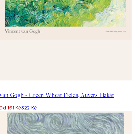
50%*
Van Gogh - Green Wheat Fields, Auvers Plakát
Od 161 Kč
322 Kč