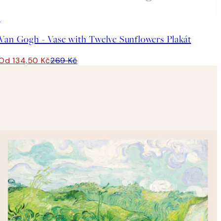
50%*
Van Gogh - Vase with Twelve Sunflowers Plakát
Od 134,50 Kč
269 Kč