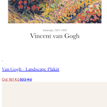
50%*
Van Gogh - Landscape Plakát
Od 161 Kč
322 Kč