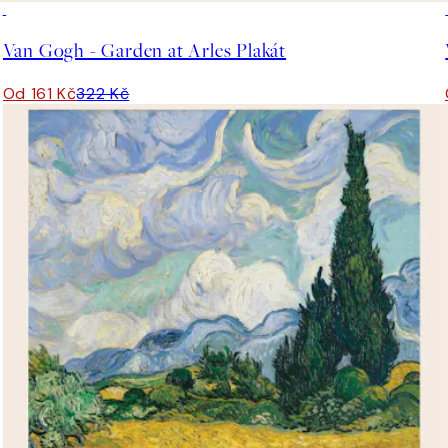
50%*
Van Gogh - Garden at Arles Plakát
Od 161 Kč
322 Kč