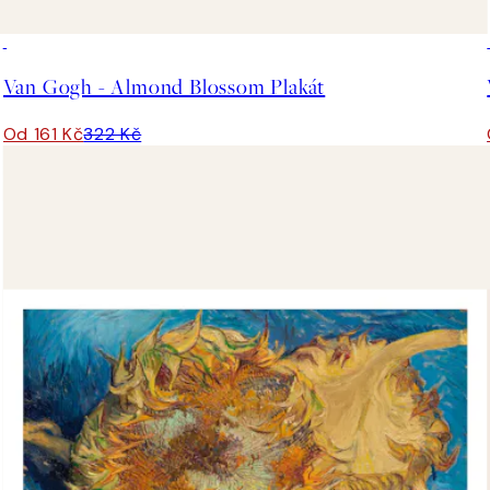
50%*
Van Gogh - Almond Blossom Plakát
Od 161 Kč
322 Kč