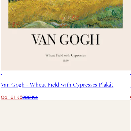
50%*
Van Gogh - Wheat Field with Cypresses Plakát
Od 161 Kč
322 Kč