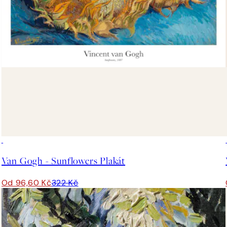
-70%
Outlet
Van Gogh - Sunflowers Plakát
Od 96,60 Kč
322 Kč