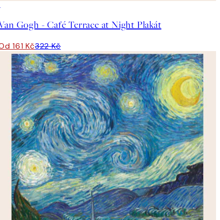
50%*
Van Gogh - Café Terrace at Night Plakát
Od 161 Kč
322 Kč