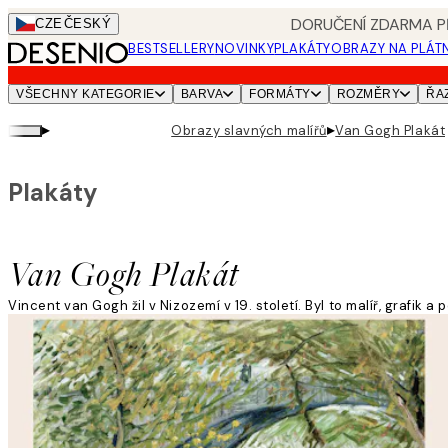
Skip
DORUČENÍ ZDARMA PŘ
CZE
ČESKÝ
to
BESTSELLERY
NOVINKY
PLAKÁTY
OBRAZY NA PLÁT
main
content.
VŠECHNY KATEGORIE
BARVA
FORMÁTY
ROZMĚRY
ŘA
▸
▸
Obrazy slavných malířů
Van Gogh Plakát
Plakáty
Van Gogh Plakát
Vincent van Gogh žil v Nizozemí v 19. století. Byl to malíř, graf