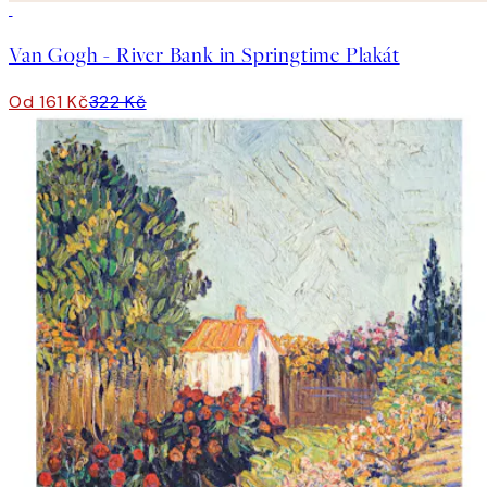
50%*
Van Gogh - River Bank in Springtime Plakát
Od 161 Kč
322 Kč