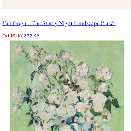
50%*
Van Gogh - The Starry Night Landscape Plakát
Od 161 Kč
322 Kč