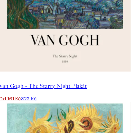
50%*
Van Gogh - The Starry Night Plakát
Od 161 Kč
322 Kč