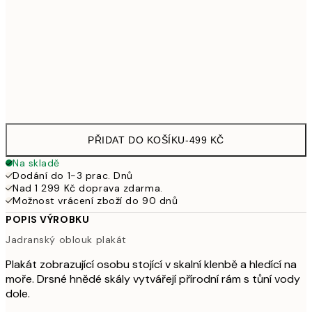
100x150 cm
2 615
Frame
options
PŘIDAT DO KOŠÍKU
-
499 KČ
Na skladě
Dodání do 1-3 prac. Dnů
Nad 1 299 Kč doprava zdarma.
Možnost vrácení zboží do 90 dnů
POPIS VÝROBKU
Jadranský oblouk plakát
Plakát zobrazující osobu stojící v skalní klenbě a hledící na
moře. Drsné hnědé skály vytvářejí přírodní rám s tůní vody
dole.