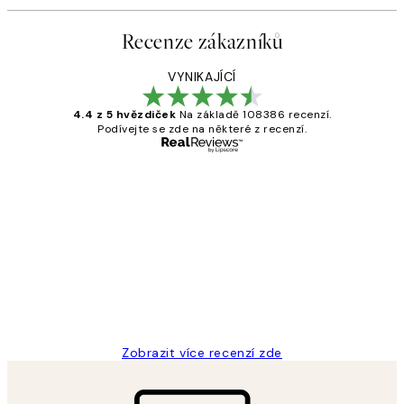
Recenze zákazníků
VYNIKAJÍCÍ
4.4 z 5 hvězdiček
Na základě 108386 recenzí.
Podívejte se zde na některé z recenzí.
Ověřený kupující
Recenze
zákazníků
Perfection
3 dub
Lucia D
Zobrazit více recenzí zde