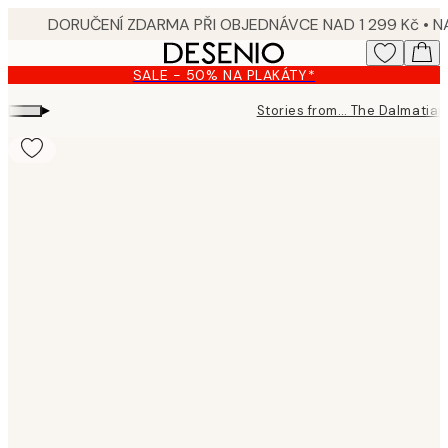
Skip
to
main
SALE - 50% NA PLAKÁTY*
content.
▸
Stories from… The Dalmatia
Product
images